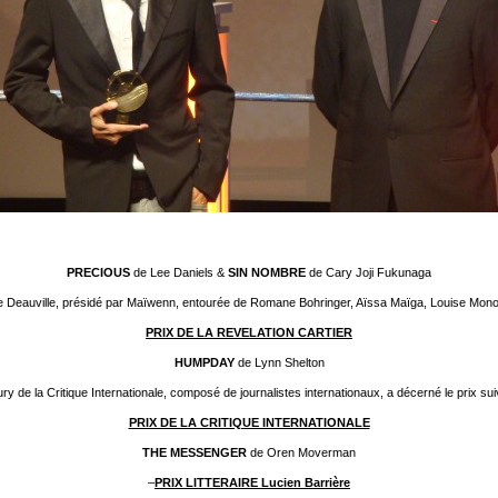
PRECIOUS
de Lee Daniels &
SIN NOMBRE
de Cary Joji Fukunaga
de Deauville, présidé par Maïwenn, entourée de Romane Bohringer, Aïssa Maïga, Louise Monot
PRIX DE LA REVELATION CARTIER
HUMPDAY
de Lynn Shelton
ry de la Critique Internationale, composé de journalistes internationaux, a décerné le prix sui
PRIX DE LA CRITIQUE INTERNATIONALE
THE MESSENGER
de Oren Moverman
–
PRIX LITTERAIRE Lucien Barrière