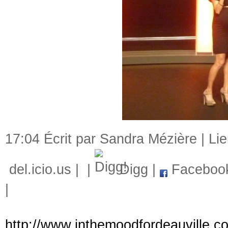
17:04 Écrit par Sandra Mézière |
Li
del.icio.us
|
|
Digg
|
Faceboo
|
http://www.inthemoodfordeauville.co