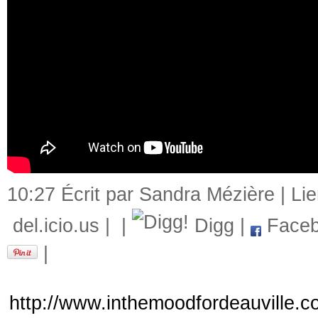
10:27 Écrit par Sandra Mézière |
Li
del.icio.us
|
|
Digg
|
Faceb
|
http://www.inthemoodfordeauville.c