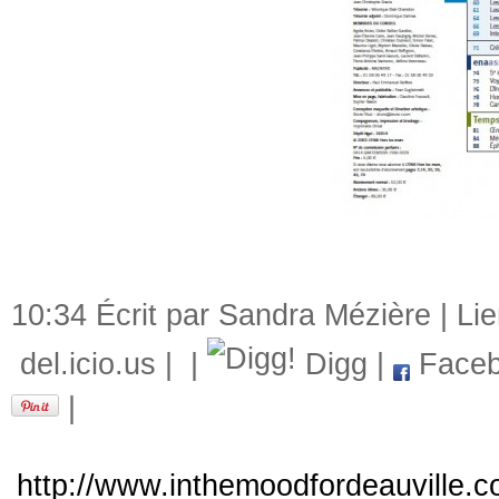
10:34 Écrit par Sandra Mézière |
Li
del.icio.us
|
|
Digg
|
Faceb
|
http://www.inthemoodfordeauville.c