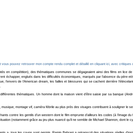
 vous pouvez retrouver mon compte rendu complet et détaillé en cliquant ici, avec critiques d
ésentés en compétition), des thématiques communes se dégageaient ainsi des films en lice d
désirent échapper, englués dans les difficultés économiques, marqués par l’absence du père 
 l’envers de l’American dream, les failles et blessures qui se cachent derrière l’étincelant
.
s différentes thématiques. Un homme dont la maison vient d’être saisie par sa banque (Andre
usique, montage vif, caméra fébrile au plus près des visages contribuent à souligner le se
chants contre les gentils d’un western dont le film emprunte d’ailleurs les codes (à l’image du 
situation (notamment grâce au jeu plus nuancé qu’il ne semble de Michael Shannon, dont le 
nts », tous les coups sont permis. Ramin Bahrani a retranscrit des situations réelles d’exp