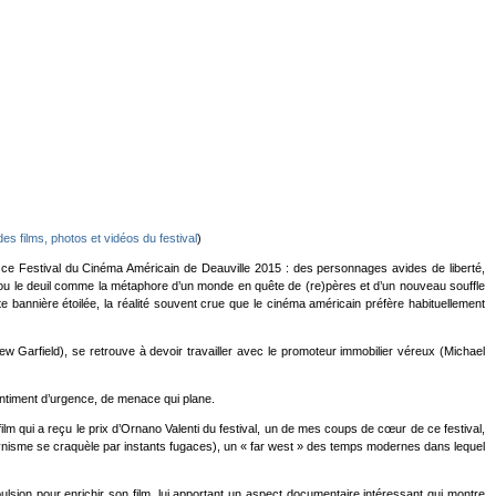
es films, photos et vidéos du festival
)
e ce Festival du Cinéma Américain de Deauville 2015 : des personnages avides de liberté,
et/ou le deuil comme la métaphore d’un monde en quête de (re)pères et d’un nouveau souffle
e bannière étoilée, la réalité souvent crue que le cinéma américain préfère habituellement
w Garfield), se retrouve à devoir travailler avec le promoteur immobilier véreux (Michael
ntiment d’urgence, de menace qui plane.
film qui a reçu le prix d’Ornano Valenti du festival, un de mes coups de cœur de ce festival,
cynisme se craquèle par instants fugaces), un « far west » des temps modernes dans lequel
ulsion pour enrichir son film, lui apportant un aspect documentaire intéressant qui montre