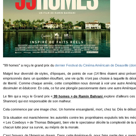
"99 homes" a reçu le grand prix du
dernier Festival du Cinéma Américain de Deauville (dont
Malgré leur diversité de styles, d’époques, de points de vue (14 films étaient ainsi pr
emprisonnés dans un quotidien étouffant, une vie qu’ils n’ont pas choisie à laquelle ils 
de liberté. Comme chaque année, cette compétition nous donnait à voir une autre Amérique,
dissimuler et édulcorer. En cela, ce fut une plongée passionnante dans une autre Amérique
Le film qui a reçu le Grand prix «
99 homes » de Ramin Bahrani
explore d’ailleurs ce
Shannon) qui est responsable de son malheur.
Cela commence par une image choc. Un homme ensanglanté, mort, chez lui. Dès le début, m
Si la situation est manichéenne: les autorités contre les propriétaires expulsés tels les mé
« Les Cowboys » de Thomas Bidegain), bien vite le spectateur décèle la complexité de la 
chacun lutte pour sa survie, au mépris de la morale.
C’est l’envers de l’American dream. Dans cette Amérique-là, pour faire partie des « gagna