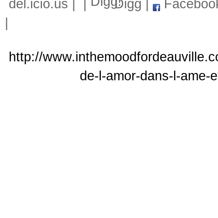
del.icio.us
|
|
Digg
|
Faceboo
|
http://www.inthemoodfordeauville.c
de-l-amor-dans-l-ame-et