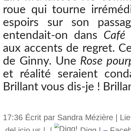
roue qui tourne irréméd
espoirs sur son pass
entendait-on dans
Café 
aux accents de regret. Cel
de Ginny. Une
Rose pour
et réalité seraient con
Brillant vous dis-je ! Bri
17:36 Écrit par Sandra Mézière |
Li
del.icio.us
|
|
Digg
|
Faceb