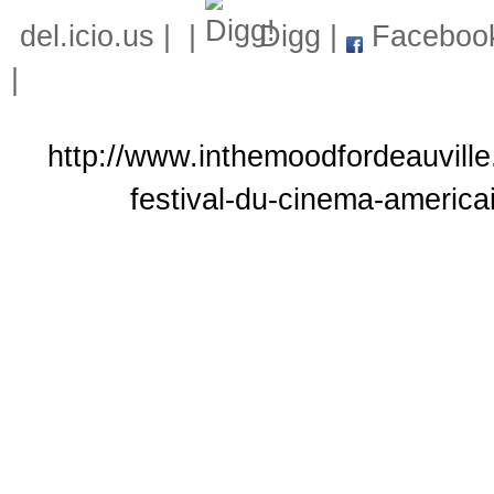
del.icio.us
|
|
Digg
|
Faceboo
|
http://www.inthemoodfordeauvill
festival-du-cinema-america