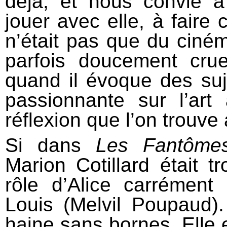
déjà, et nous convie à
jouer avec elle, à faire
n’était pas que du ciném
parfois doucement cru
quand il évoque des suj
passionnante sur l’art
réflexion que l’on trouv
Si dans
Les Fantômes
Marion Cotillard était tr
rôle d’Alice carrément
Louis (Melvil Poupaud)
haine sans bornes. Elle es