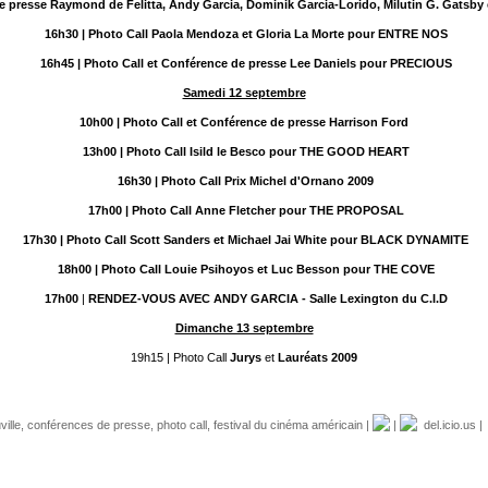
de presse Raymond de Felitta, Andy Garcia, Dominik Garcia-Lorido, Milutin G. Gatsby
16h30
| Photo Call Paola Mendoza et Gloria La Morte pour ENTRE NOS
16h45
| Photo Call et Conférence de presse Lee Daniels pour PRECIOUS
Samedi 12 septembre
10h00
| Photo Call et Conférence de presse Harrison Ford
13h00
| Photo Call Isild le Besco pour THE GOOD HEART
16h30
| Photo Call Prix Michel d'Ornano 2009
17h00
| Photo Call Anne Fletcher pour THE PROPOSAL
17h30
| Photo Call Scott Sanders et Michael Jai White pour BLACK DYNAMITE
18h00
| Photo Call Louie Psihoyos et Luc Besson pour THE COVE
17h00
|
RENDEZ-VOUS AVEC ANDY GARCIA - Salle Lexington du C.I.D
Dimanche 13 septembre
19h15 | Photo Call
Jurys
et
Lauréats 2009
ville
,
conférences de presse
,
photo call
,
festival du cinéma américain
|
|
del.icio.us
|