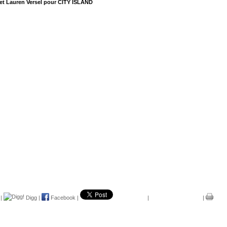
 et Lauren Versel pour CITY ISLAND
|
Digg
|
Facebook
|
|
|