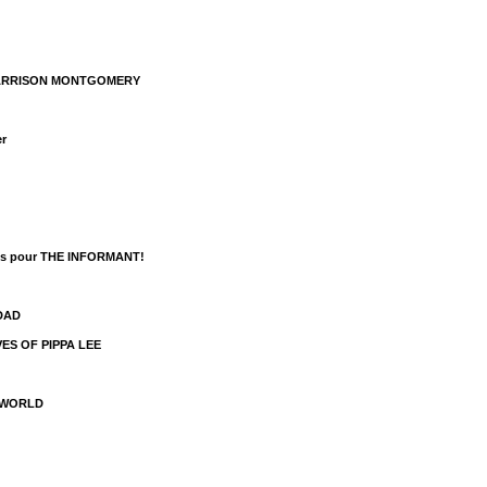
our HARRISON MONTGOMERY
er
cobs pour THE INFORMANT!
DAD
IVES OF PIPPA LEE
L WORLD