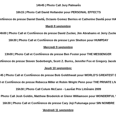
14h45
| Photo Call Jury Palmarès
16h15
| Photo Call David Hollander pour PERSONAL EFFECTS
Conférence de presse Daniel Davilá, Octavio Gomez Berrios et Catherine Davilá p
Mardi 8 septembre
14h00
| Photo Call et Conférence de presse David Zucker, Jim Abrahams et Jerry Zuck
16h30
| Photo Call et Conférence de presse Lynn Shelton pour HUMPDAY
Mercredi 9 septembre
13h00
| Photo Call et Conférence de presse Ben Foster pour THE MESSENGER
onférence de presse Steven Soderbergh, Scott Z. Burns, Jennifer Fox et Gregory Ja
Jeudi 10 septembre:
h45
| Photo Call et Conférence de presse Bob Goldthwait
pour
WORLD'S GREATEST 
ll et Conférence de presse Rebecca Miller et Robin Wright Penn pour THE PRIVATE L
15h30
| Photo Call Colum McCann - Lauréat Prix Littéraire 2009
| Photo Call Josh Goldin, Matthew Broderick et Glenn Williamson pour WONDERFU
16h30
| Photo Call et Conférence de presse Cary Joji Fukunaga pour SIN NOMBRE
Vendredi 11 septembre