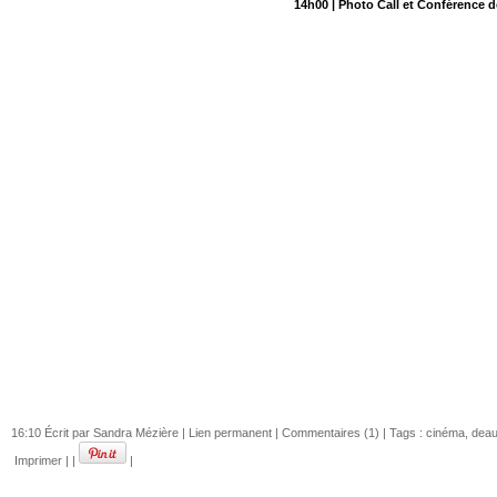
14h00
| Photo Call et Conférence 
16:10 Écrit par Sandra Mézière |
Lien permanent
|
Commentaires (1)
| Tags :
cinéma
,
deau
Imprimer
|
|
|