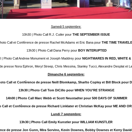
Samedi 5 septembre:
10h30 | Photo Call R.J. Cutler pour
THE SEPTEMBER ISSUE
hoto Call et Conférence de presse Rachel McAdams et Eric Bana pour
THE TIME TRAVELE
13h30 | Photo Call Dana Perry pour
BOY INTERUPTED
 | Photo Call Andrew Monument et Joseph Maddrey pour
NIGHTMARES IN RED, WHITE &
de presse Nora Ephron, Meryl Streep, Chris Messina, Stanley Tucci, Alexandre Desplat et 
Dimanche 6 septembre:
hoto Call et Conférence de presse Neill Blomkamp, Sharlto Copley et Bill Block pour 
13h30
| Photo Call Tom DiCillo pour WHEN YOU'RE STRANGE
14h00
| Photo Call Marc Webb et Scott Neustadter pour 500 DAYS OF SUMMER
o Call et Conférence de presse Richard Linklater et Christian McKay pour ME AND
Lundi 7 septembre:
13h30
| Photo Call Emily Kunstler pour WILLIAM KUNSTLER
érence de presse Jon Gunn, Mira Sorvino, Kevin Downes, Bobby Downes et Kerry Da