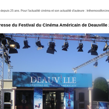
depuis 25 ans. Pour l'actualité cinéma et son actualité d'auteure : Inthemoodforci
resse du Festival du Cinéma Américain de Deauville