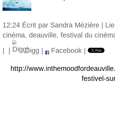
12:24 Écrit par Sandra Mézière |
Li
cinéma
,
deauville
,
festival du ciném
|
|
Digg
|
Facebook
|
http://www.inthemoodfordeauville
festivel-s