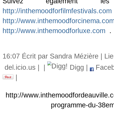
Suivez également les
http://inthemoodforfilmfestivals.com
http://www.inthemoodforcinema.co
http://www.inthemoodforluxe.com
.
16:07 Écrit par Sandra Mézière |
Li
del.icio.us
|
|
Digg
|
Faceb
|
http://www.inthemoodfordeauville.co
programme-du-38eme