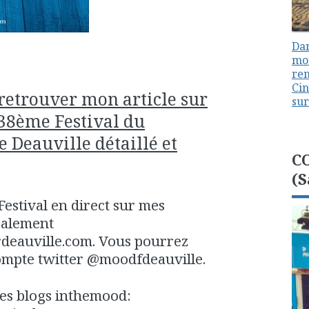
Dan
mon
ren
Cin
r retrouver mon article sur
sur
38ème Festival du
Deauville détaillé et
C
(S
Festival en direct sur mes
ipalement
deauville.com. Vous pourrez
compte twitter @moodfdeauville.
res blogs inthemood: