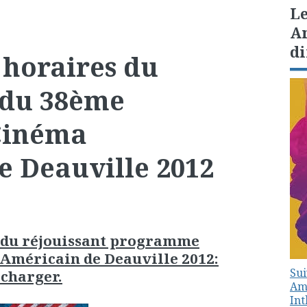
Le
Am
di
s horaires du
du 38ème
 Cinéma
e Deauville 2012
re du réjouissant programme
 Américain de Deauville 2012:
Sui
écharger.
Amé
In