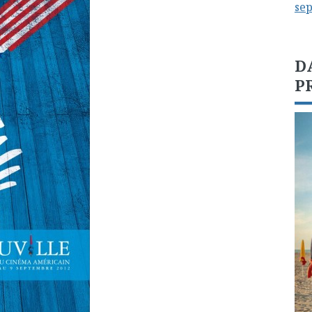
se
D
P