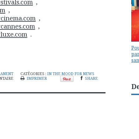
stivals.com
,
om
,
rcinema.com
,
rcannes.com
,
rluxe.com
.
Pou
par
sa
MANENT
CATÉGORIES :
IN THE MOOD FOR NEWS
NTAIRE
IMPRIMER
SHARE
De