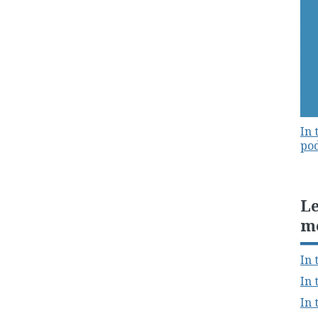
In 
pod
Le
m
In 
In 
In 