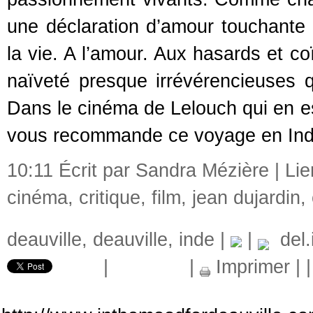
une déclaration d’amour touchante
la vie. A l’amour. Aux hasards et co
naïveté presque irrévérencieuses 
Dans le cinéma de Lelouch qui en es
vous recommande ce voyage en In
10:11 Écrit par Sandra Mézière |
Li
cinéma
,
critique
,
film
,
jean dujardin
,
deauville
,
deauville
,
inde
|
|
del.i
|
|
Imprimer
|