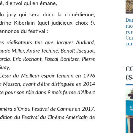
rté, d'envol qui en émane,
du jury qui sera donc la comédienne,
Dan
rine Kiberlain (quel judicieux choix !).
mon
ren
'annonce du festival :
Cin
s réalisateurs tels que Jacques Audiard,
sur
aude Miller, André Téchiné, Benoît Jacquot,
cia, Eric Rochant, Pascal Bonitzer, Pierre
C
Guay,
(S
 César du Meilleur espoir féminin en 1996
ia Masson, avant d’être distinguée en 2014
ice pour son rôle dans 9 mois ferme d’Albert
 Caméra d’Or du Festival de Cannes en 2017,
 édition du Festival du Cinéma Américain de