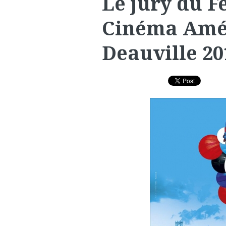
Le jury du F
Cinéma Amé
Deauville 20