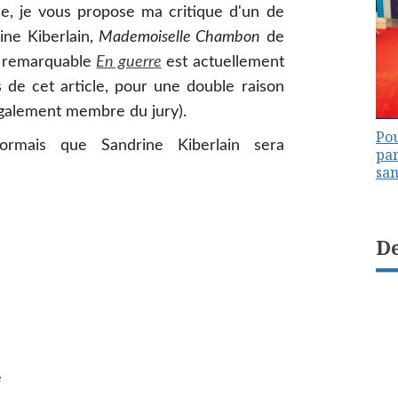
le, je vous propose ma critique d'un de
ine Kiberlain,
Mademoiselle Chambon
de
n remarquable
En guerre
est actuellement
as de cet article, pour une double raison
galement membre du jury).
Pou
rmais que Sandrine Kiberlain sera
par
sa
De
e