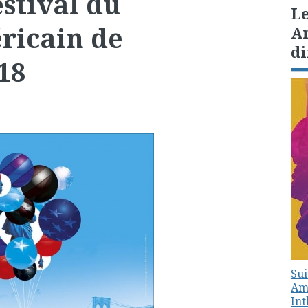
estival du
Le
ricain de
Am
di
18
Sui
Amé
In