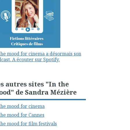
the mood for cinema a désormais son
cast. A écouter sur Spotify.
s autres sites "In the
ood" de Sandra Mézière
the mood for cinema
the mood for Cannes
the mood for film festivals