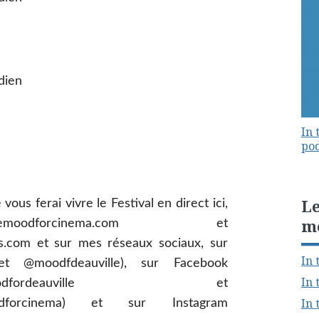
dien
In 
pod
Le
vous ferai vivre le Festival en direct ici,
m
emoodforcinema.com et
als.com et sur mes réseaux sociaux, sur
In 
et @moodfdeauville), sur Facebook
In 
m/inthemoodfordeauville et
In 
emoodforcinema) et sur Instagram