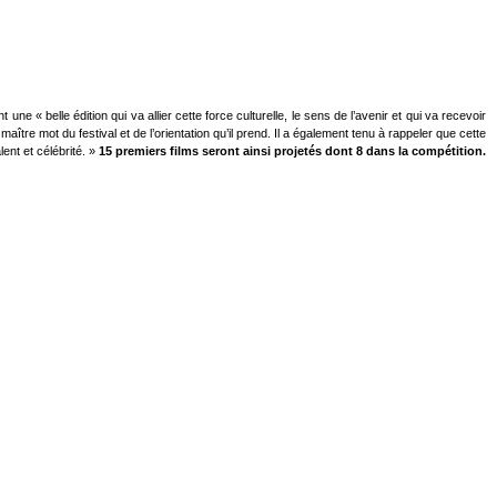
ne « belle édition qui va allier cette force culturelle, le sens de l’avenir et qui va recevoir
maître mot du festival et de l’orientation qu’il prend. Il a également tenu à rappeler que cette
ent et célébrité. »
15 premiers films seront ainsi projetés dont 8 dans la compétition.