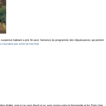
 suspense haletant a pris fin avec l’annonce du programme des réjouissances qui portent
i n’auraient pas envie de tout lire
).
re étoilée, pont ici au sens figuré et au sens propre entre la Normandie et les Etats-Unis,