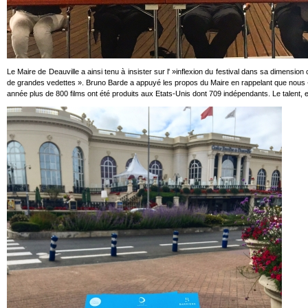
Le Maire de Deauville a ainsi tenu à insister sur l' »inflexion du festival dans sa dimension 
de grandes vedettes ». Bruno Barde a appuyé les propos du Maire en rappelant que nous 
année plus de 800 films ont été produits aux Etats-Unis dont 709 indépendants. Le talent, et