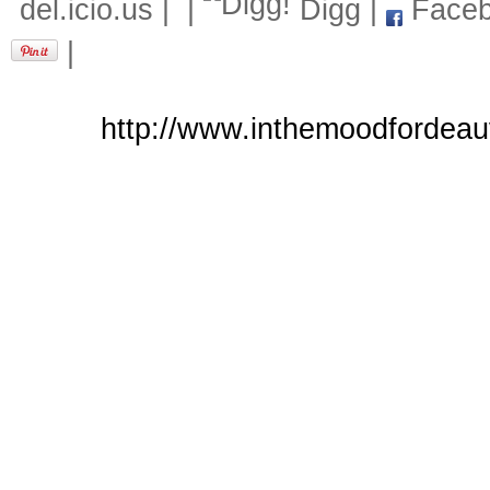
del.icio.us
|
|
Digg
|
Faceb
|
http://www.inthemoodfordeauv