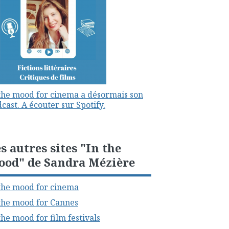
the mood for cinema a désormais son
cast. A écouter sur Spotify.
s autres sites "In the
ood" de Sandra Mézière
the mood for cinema
the mood for Cannes
the mood for film festivals