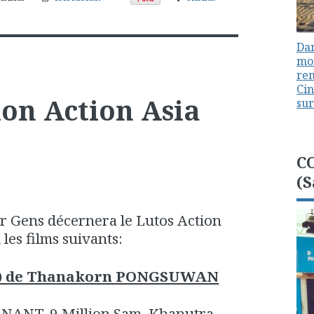
Dan
mon
ren
Cin
on Action Asia
sur
C
(S
er Gens décernera le Lutos Action
les films suivants:
e) de Thanakorn PONGSUWAN
ANT, 9 Million Sam, Khanutra