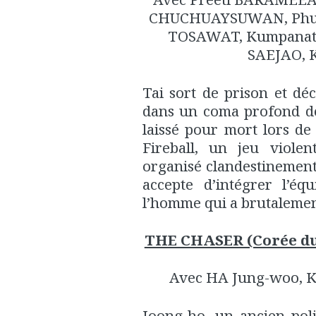
CHUCHUAYSUWAN, Phut
TOSAWAT, Kumpana
SAEJAO, 
Tai sort de prison et d
dans un coma profond de
laissé pour mort lors de
Fireball, un jeu violen
organisé clandestinement
accepte d’intégrer l’é
l’homme qui a brutalement
THE CHASER (Corée du 
Avec HA Jung-woo, K
Joong-ho, un ancien pol