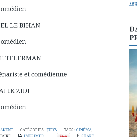
se
Comédien
EL LE BIHAN
D
P
Comédien
LE TELERMAN
cénariste et comédienne
ALIK ZIDI
Comédien
MANENT
CATÉGORIES :
JURYS
TAGS :
CINÉMA
,
TAIRE
IMPRIMER
SHARE