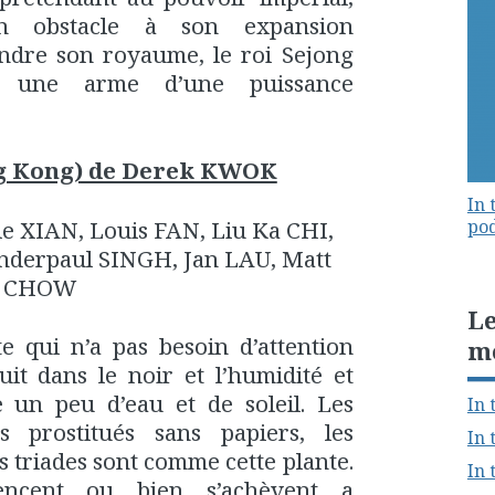
un obstacle à son expansion
fendre son royaume, le roi Sejong
t une arme d’une puissance
 Kong) de Derek KWOK
In 
pod
e XIAN, Louis FAN, Liu Ka CHI,
nderpaul SINGH, Jan LAU, Matt
CHOW
Le
e qui n’a pas besoin d’attention
m
ouit dans le noir et l’humidité et
e un peu d’eau et de soleil. Les
In 
s prostitués sans papiers, les
In 
s triades sont comme cette plante.
In 
encent ou bien s’achèvent a