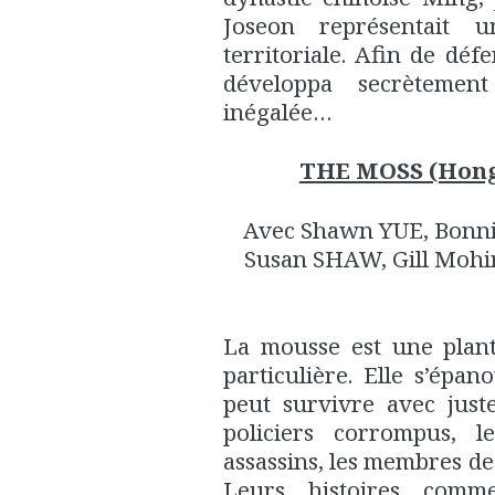
Joseon représentait 
territoriale. Afin de dé
développa secrètemen
inégalée…
THE MOSS (Hong
Avec Shawn YUE, Bonni
Susan SHAW, Gill Mohi
La mousse est une plant
particulière. Elle s’épan
peut survivre avec just
policiers corrompus, le
assassins, les membres de
Leurs histoires comm