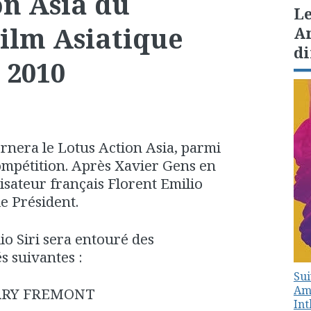
on Asia du
Le
Film Asiatique
Am
di
 2010
rnera le Lotus Action Asia, parmi
ompétition. Après Xavier Gens en
lisateur français Florent Emilio
le Président.
io Siri sera entouré des
s suivantes :
Sui
Amé
RRY FREMONT
In