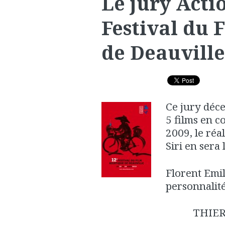
Le jury Acti
Festival du 
de Deauville
Ce jury déce
5 films en c
2009, le réa
Siri en sera 
Florent Emil
personnalité
THIE