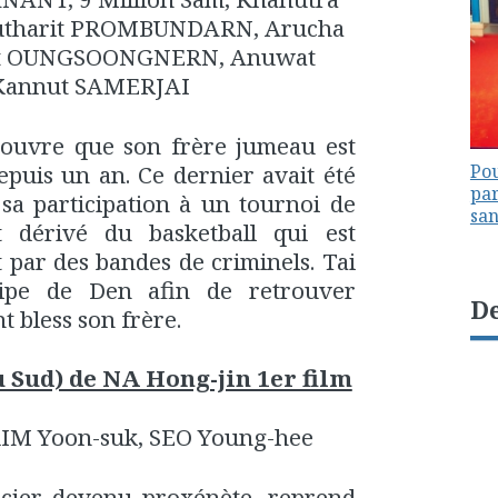
harit PROMBUNDARN, Arucha
t OUNGSOONGNERN, Anuwat
Kannut SAMERJAI
écouvre que son frère jumeau est
puis un an. Ce dernier avait été
Pou
par
 sa participation à un tournoi de
sa
t dérivé du basketball qui est
 par des bandes de criminels. Tai
quipe de Den afin de retrouver
De
 bless son frère.
Sud) de NA Hong-jin 1er film
IM Yoon-suk, SEO Young-hee
icier devenu proxénète, reprend