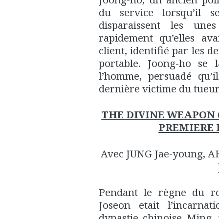
du service lorsqu’il 
disparaissent les unes
rapidement qu’elles av
client, identifié par les 
portable. Joong-ho se 
l’homme, persuadé qu’il
dernière victime du tueu
THE DIVINE WEAPON (C
PREMIERE
Avec JUNG Jae-young, A
Pendant le règne du ro
Joseon etait l’incarnat
dynastie chinoise Ming,