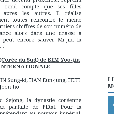
se rend compte que ses filles
 apres les autres. Il réalise
aient toutes rencontré le meme
derniers chiffres de son numéro de
lance alors dans une chasse à
 peut encore sauver Mi-jin, la
r…
orée du Sud) de KIM Yoo-jin
 INTERNATIONALE
L
HN Sung-ki, HAN Eun-jung, HUH
M
Joon-ho
i Sejong, la dynastie coréenne
ion parfaite de l’Etat. Pour la
 prétendant au pouvoir impérial,