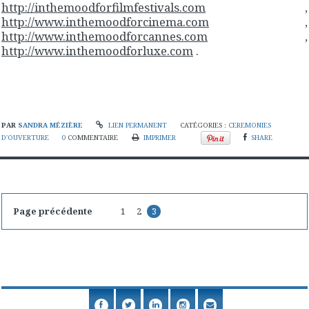
http://inthemoodforfilmfestivals.com
,
http://www.inthemoodforcinema.com
,
http://www.inthemoodforcannes.com
,
http://www.inthemoodforluxe.com
.
PAR
SANDRA MÉZIÈRE
LIEN PERMANENT
CATÉGORIES :
CEREMONIES
D'OUVERTURE
0
COMMENTAIRE
IMPRIMER
SHARE
Page précédente
1
2
3