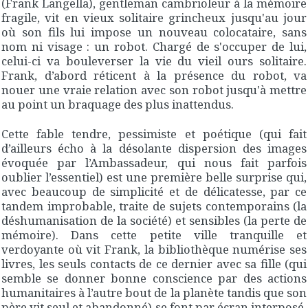
(Frank Langella), gentleman cambrioleur à la mémoire
fragile, vit en vieux solitaire grincheux jusqu'au jour
où son fils lui impose un nouveau colocataire, sans
nom ni visage : un robot. Chargé de s'occuper de lui,
celui-ci va bouleverser la vie du vieil ours solitaire.
Frank, d’abord réticent à la présence du robot, va
nouer une vraie relation avec son robot jusqu'à mettre
au point un braquage des plus inattendus.
Cette fable tendre, pessimiste et poétique (qui fait
d’ailleurs écho à la désolante dispersion des images
évoquée par l’Ambassadeur, qui nous fait parfois
oublier l’essentiel) est une première belle surprise qui,
avec beaucoup de simplicité et de délicatesse, par ce
tandem improbable, traite de sujets contemporains (la
déshumanisation de la société) et sensibles (la perte de
mémoire). Dans cette petite ville tranquille et
verdoyante où vit Frank, la bibliothèque numérise ses
livres, les seuls contacts de ce dernier avec sa fille (qui
semble se donner bonne conscience par des actions
humanitaires à l’autre bout de la planète tandis que son
père vit seul et abandonné) se font par écran interposé,