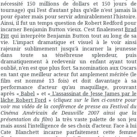
nécessité 150 millions de dollars et 150 jours de
tournage) qui l’est d’autant plus qu’elle n’est jamais là
pour épater mais pour servir admirablement l’histoire.
Ainsi, il fut un temps question de Robert Redford pour
incarner Benjamin Button vieux. C’est finalement
Brad
Pitt
qui interprète Benjamin Button tout au long de sa
vie. L’impact dramatique et visuel à le voir ainsi
rajeunir sublimement jusqu’à incarner la jeunesse
dans toute sa ténébreuse splendeur, puis
dramatiquement à redevenir un enfant ayant tout
oublié, n’en est que plus fort. Sa nomination aux Oscars
en tant que meilleur acteur fut amplement méritée (le
film est nommé 13 fois) et doit davantage à sa
performance d’acteur qu’au maquillage, prouvant
après «
Babel
» et «
L’assassinat de Jesse James par le
lâche Robert Ford
» (
cliquez sur le lien ci-contre pour
voir ma vidéo de la conférence de presse au Festival du
Cinéma Américain de Deauville 2007 ainsi que la
présentation du film
) la très vaste palette de son jeu
mais aussi l’intelligence de ses choix d’acteur. Face à lui
Cate Blanchett incarne parfaitement cette femme