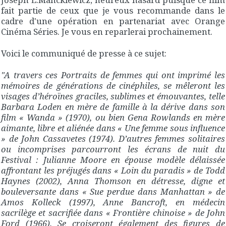
fait partie de ceux que je vous recommande dans le
cadre d'une opération en partenariat avec Orange
Cinéma Séries. Je vous en reparlerai prochainement.
Voici le communiqué de presse à ce sujet:
"A travers ces Portraits de femmes qui ont imprimé les
mémoires de générations de cinéphiles, se mêleront les
visages d’héroïnes graciles, sublimes et émouvantes, telle
Barbara Loden en mère de famille à la dérive dans son
film « Wanda » (1970), ou bien Gena Rowlands en mère
aimante, libre et aliénée dans « Une femme sous influence
» de John Cassavetes (1974). D’autres femmes solitaires
ou incomprises parcourront les écrans de nuit du
Festival : Julianne Moore en épouse modèle délaissée
affrontant les préjugés dans « Loin du paradis » de Todd
Haynes (2002), Anna Thomson en détresse, digne et
bouleversante dans « Sue perdue dans Manhattan » de
Amos Kolleck (1997), Anne Bancroft, en médecin
sacrilège et sacrifiée dans « Frontière chinoise » de John
Ford (1966). Se croiseront également des figures de