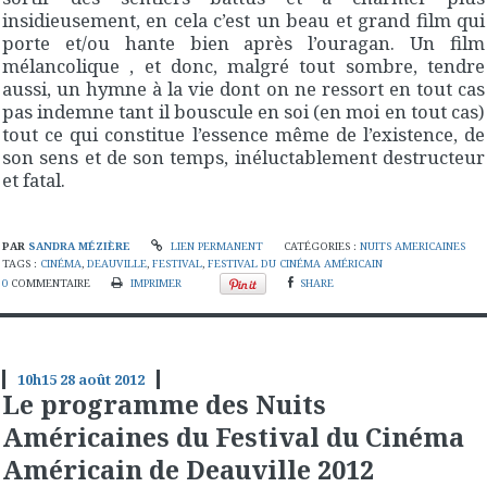
insidieusement, en cela c’est un beau et grand film qui
porte et/ou hante bien après l’ouragan. Un film
mélancolique , et donc, malgré tout sombre, tendre
aussi, un hymne à la vie dont on ne ressort en tout cas
pas indemne tant il bouscule en soi (en moi en tout cas)
tout ce qui constitue l’essence même de l’existence, de
son sens et de son temps, inéluctablement destructeur
et fatal.
PAR
SANDRA MÉZIÈRE
LIEN PERMANENT
CATÉGORIES :
NUITS AMERICAINES
TAGS :
CINÉMA
,
DEAUVILLE
,
FESTIVAL
,
FESTIVAL DU CINÉMA AMÉRICAIN
0
COMMENTAIRE
IMPRIMER
SHARE
10h15
28
août 2012
Le programme des Nuits
Américaines du Festival du Cinéma
Américain de Deauville 2012