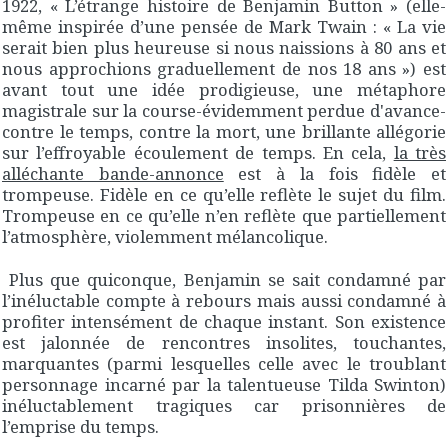
1922, « L’étrange histoire de Benjamin Button » (elle-
même inspirée d’une pensée de Mark Twain : « La vie
serait bien plus heureuse si nous naissions à 80 ans et
nous approchions graduellement de nos 18 ans ») est
avant tout une idée prodigieuse, une métaphore
magistrale sur la course-évidemment perdue d'avance-
contre le temps, contre la mort, une brillante allégorie
sur l’effroyable écoulement de temps. En cela,
la très
alléchante bande-annonce
est à la fois fidèle et
trompeuse. Fidèle en ce qu’elle reflète le sujet du film.
Trompeuse en ce qu’elle n’en reflète que partiellement
l’atmosphère, violemment mélancolique.
Plus que quiconque, Benjamin se sait condamné par
l’inéluctable compte à rebours mais aussi condamné à
profiter intensément de chaque instant. Son existence
est jalonnée de rencontres insolites, touchantes,
marquantes (parmi lesquelles celle avec le troublant
personnage incarné par la talentueuse Tilda Swinton)
inéluctablement tragiques car prisonnières de
l’emprise du temps.