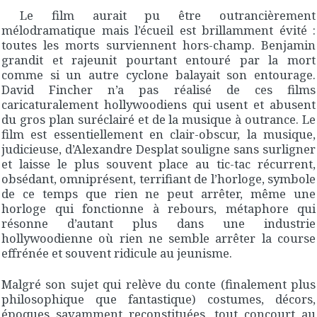
Le film aurait pu être outrancièrement
mélodramatique mais l’écueil est brillamment évité :
toutes les morts surviennent hors-champ. Benjamin
grandit et rajeunit pourtant entouré par la mort
comme si un autre cyclone balayait son entourage.
David Fincher n’a pas réalisé de ces films
caricaturalement hollywoodiens qui usent et abusent
du gros plan suréclairé et de la musique à outrance. Le
film est essentiellement en clair-obscur, la musique,
judicieuse, d’Alexandre Desplat souligne sans surligner
et laisse le plus souvent place au tic-tac récurrent,
obsédant, omniprésent, terrifiant de l’horloge, symbole
de ce temps que rien ne peut arrêter, même une
horloge qui fonctionne à rebours, métaphore qui
résonne d’autant plus dans une industrie
hollywoodienne où rien ne semble arrêter la course
effrénée et souvent ridicule au jeunisme.
Malgré son sujet qui relève du conte (finalement plus
philosophique que fantastique) costumes, décors,
époques savamment reconstituées, tout concourt au