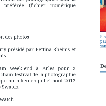
 préférée (fichier numérique
on des photos
Pou
par
sa
ury présidé par Bettina Rheims et
ats
De
 un week-end à Arles pour 2
chain festival de la photographie
qui aura lieu en juillet-août 2012
s Swatch
Swatch