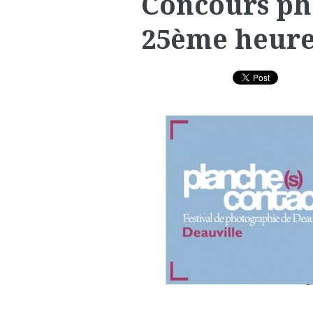
Concours ph
25ème heure