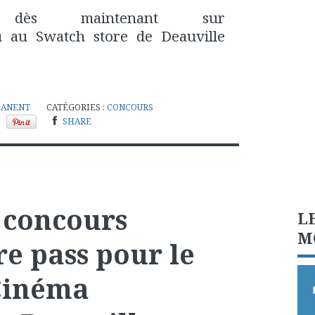
 dès maintenant sur
ou au Swatch store de Deauville
MANENT
CATÉGORIES :
CONCOURS
SHARE
 concours
L
M
e pass pour le
 Cinéma