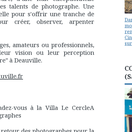
es talents de photographe. Une
lle pour s'offrir une tranche de
Dan
our créer, observer, arpenter
mon
ren
Cin
sur
ges, amateurs ou professionnels,
leur vision ou leur perception
re" à Deauville.
C
ville.fr
(S
dez-vous à la Villa Le CercleA
ographes
 retour des photographes pour la