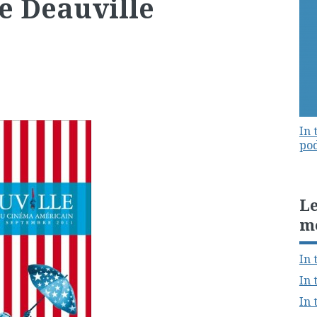
e Deauville
In 
pod
Le
m
In 
In 
In 