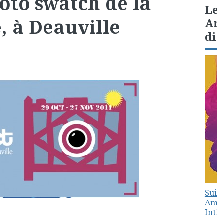
oto swatch de la
Le
, à Deauville
Am
di
Sui
Amé
In