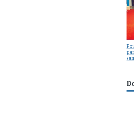
Pou
par
sa
De