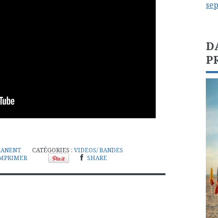
se
D
P
MANENT
CATÉGORIES :
VIDEOS/ BANDES
MPRIMER
SHARE