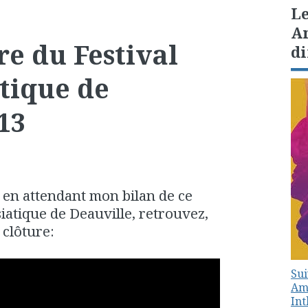
Le
Am
re du Festival
di
tique de
13
, en attendant mon bilan de ce
iatique de Deauville, retrouvez,
 clôture:
Sui
Amé
In