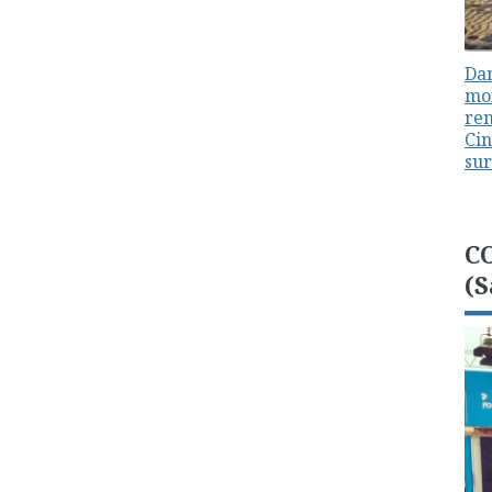
Dan
mon
ren
Cin
sur
C
(S