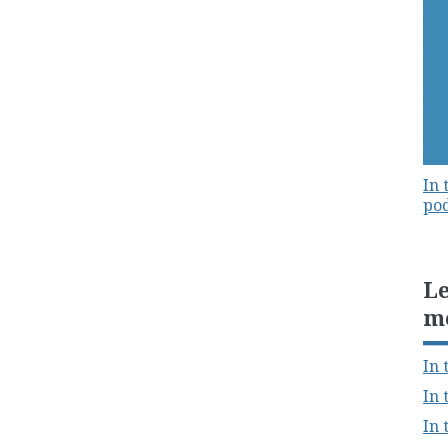
In 
pod
Le
m
In 
In 
In 