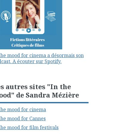
the mood for cinema a désormais son
cast. A écouter sur Spotify.
s autres sites "In the
ood" de Sandra Mézière
the mood for cinema
the mood for Cannes
the mood for film festivals