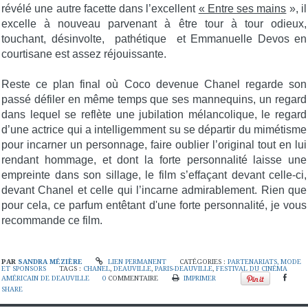
révélé une autre facette dans l’excellent
« Entre ses mains
», il
excelle à nouveau parvenant à être tour à tour odieux,
touchant, désinvolte, pathétique et Emmanuelle Devos en
courtisane est assez réjouissante.
Reste ce plan final où Coco devenue Chanel regarde son
passé défiler en même temps que ses mannequins, un regard
dans lequel se reflète une jubilation mélancolique, le regard
d’une actrice qui a intelligemment su se départir du mimétisme
pour incarner un personnage, faire oublier l’original tout en lui
rendant hommage, et dont la forte personnalité laisse une
empreinte dans son sillage, le film s’effaçant devant celle-ci,
devant Chanel et celle qui l’incarne admirablement. Rien que
pour cela, ce parfum entêtant d'une forte personnalité, je vous
recommande ce film.
PAR
SANDRA MÉZIÈRE
LIEN PERMANENT
CATÉGORIES :
PARTENARIATS, MODE
ET SPONSORS
TAGS :
CHANEL
,
DEAUVILLE
,
PARIS-DEAUVILLE
,
FESTIVAL DU CINÉMA
AMÉRICAIN DE DEAUVILLE
0
COMMENTAIRE
IMPRIMER
SHARE