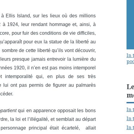
à Ellis Island, sur les lieux où des millions
 à 1924, leur rendant hommage et, ainsi, à
ore, pour fuir des conditions de vie difficiles,
qu’apparaît pour eux la statue de la liberté au
e sombre de cette liberté qu’ils vont découvrir,
In 
leurs presque jamais entrevoir la lumière du
pod
 années 1920, il n’en est pas moins intemporel
et intemporalité qui, en plus de ses très
Le
e lui ont pas permis de figurer au palmarès
m
ccéder.
In 
ppartient
qui en apparence opposait les bons
In 
re, la loi et l’illégalité, et semblait au départ
In 
ersonnage principal était écartelé, allait