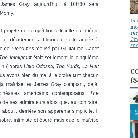
James Gray, aujourd'hui, à 10H30 sera
 Morny.
Dan
mon
 projeté en compétition officielle du 66ème
ren
Cin
fut décidément à l’honneur cette année-là
sur
ste de
Blood ties
réalisé par Guillaume Canet
The Immigrant
était seulement le cinquième
in ( après
Little Odessa, The Yards, La Nuit
C
us avons bien du mal à le croire tant chacun
(S
jà maîtrisé, et James Gray comptant, déjà,
néastes américains contemporains.
The
e ses admirateurs alors que, au contraire,
abouti, derrière son apparente simplicité. Il
 sobre, intimiste et épuré mais quelle maîtrise