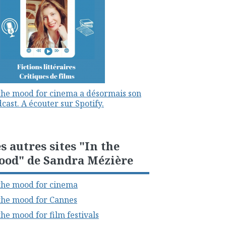
the mood for cinema a désormais son
cast. A écouter sur Spotify.
s autres sites "In the
ood" de Sandra Mézière
the mood for cinema
the mood for Cannes
the mood for film festivals