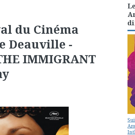
Le
Am
di
val du Cinéma
 Deauville -
e THE IMMIGRANT
ay
Sui
Amé
In