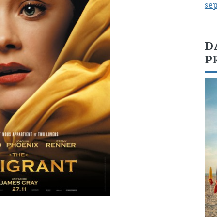
se
D
P