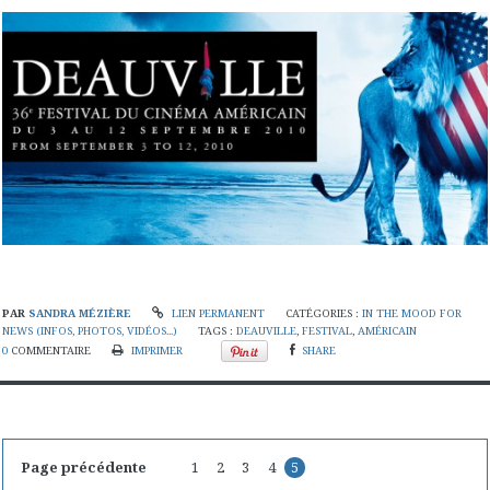
PAR
SANDRA MÉZIÈRE
LIEN PERMANENT
CATÉGORIES :
IN THE MOOD FOR
NEWS (INFOS, PHOTOS, VIDÉOS...)
TAGS :
DEAUVILLE
,
FESTIVAL
,
AMÉRICAIN
0
COMMENTAIRE
IMPRIMER
SHARE
Page précédente
1
2
3
4
5