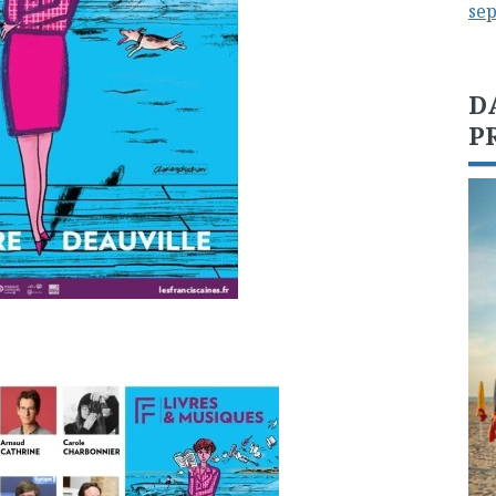
se
D
P