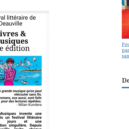
Pou
par
sa
De