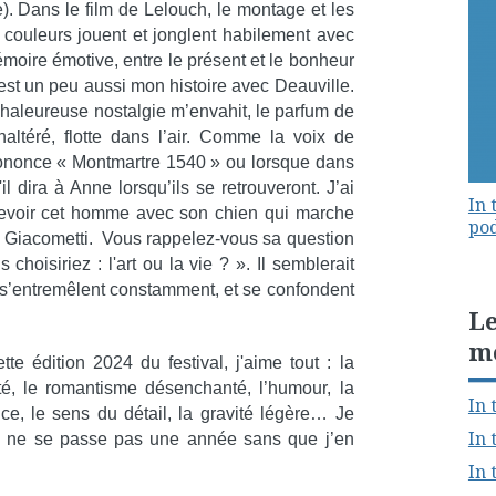
e). Dans le film de Lelouch, le montage et les
e couleurs jouent et jonglent habilement avec
moire émotive, entre le présent et le bonheur
est un peu aussi mon histoire avec Deauville.
chaleureuse nostalgie m’envahit, le parfum de
naltéré, flotte dans l’air. Comme la voix de
rononce « Montmartre 1540 » ou lorsque dans
l dira à Anne lorsqu’ils se retrouveront. J’ai
In 
trevoir cet homme avec son chien qui marche
pod
 à Giacometti. Vous rappelez-vous sa question
choisiriez : l'art ou la vie ? ». Il semblerait
x s’entremêlent constamment, et se confondent
Le
m
te édition 2024 du festival, j'aime tout : la
dité, le romantisme désenchanté, l’humour, la
In 
ce, le sens du détail, la gravité légère… Je
In 
t il ne se passe pas une année sans que j’en
In 