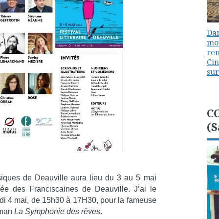
Dan
mon
ren
Cin
sur
C
(S
Musiques de Deauville aura lieu du 3 au 5 mai
ée des Franciscaines de Deauville. J’ai le
medi 4 mai, de 15h30 à 17H30, pour la fameuse
oman
La Symphonie des rêves
.