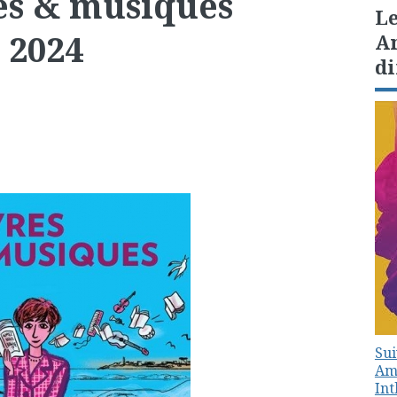
res & musiques
Le
 2024
Am
di
Sui
Amé
In