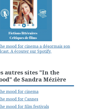
the mood for cinema a désormais son
cast. A écouter sur Spotify.
s autres sites "In the
ood" de Sandra Mézière
the mood for cinema
the mood for Cannes
the mood for film festivals