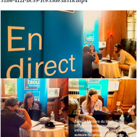
51b6-412f-bc59-1ce33de3a518.mp4