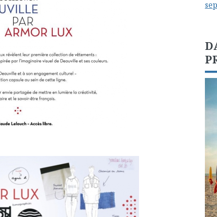
se
D
P