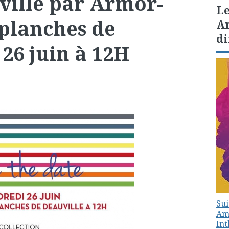
ville par Armor-
Le
 planches de
Am
di
 26 juin à 12H
Sui
Amé
In