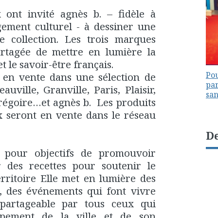
ont invité agnès b. – fidèle à
gement culturel - à dessiner une
e collection. Les trois marques
artagée de mettre en lumière la
 et le savoir-être français.
Pou
t en vente dans une sélection de
par
ville, Granville, Paris, Plaisir,
sa
régoire…et agnès b. Les produits
 seront en vente dans le réseau
De
 pour objectifs de promouvoir
 des recettes pour soutenir le
rritoire Elle met en lumière des
s, des événements qui font vivre
t partageable par tous ceux qui
ppement de la ville et de son