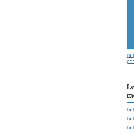
In 
pod
Le
m
In 
In 
In 