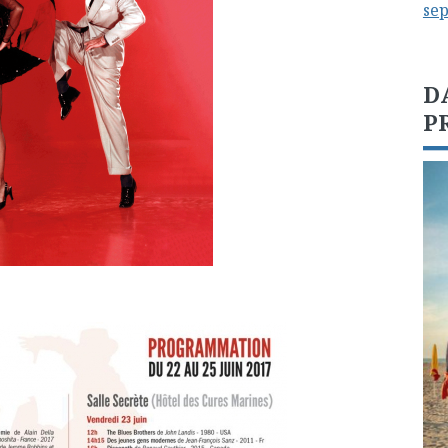
se
D
P