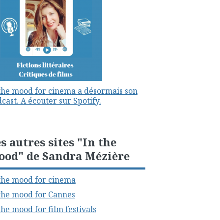
the mood for cinema a désormais son
cast. A écouter sur Spotify.
s autres sites "In the
ood" de Sandra Mézière
the mood for cinema
the mood for Cannes
the mood for film festivals