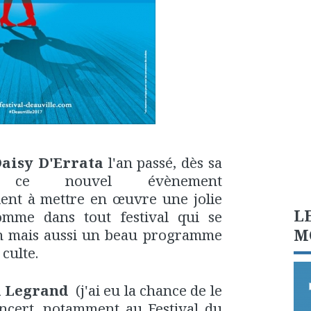
Daisy D'Errata
l'an passé, dès sa
, ce nouvel évènement
ent à mettre en œuvre une jolie
L
mme dans tout festival qui se
M
on mais aussi un beau programme
 culte.
l Legrand
(j'ai eu la chance de le
oncert, notamment au Festival
du