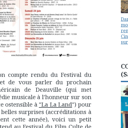
Dan
mon
ren
Cin
sur
C
(S
on compte rendu du Festival du
et de vous parler du prochain
éricain de Deauville (qui met
médie musicale à l'honneur sur son
e ostensible à
"La La Land
") pour
belles surprises (accréditations à
nt cette année), voici un petit
tend au Festival du Film Culte de