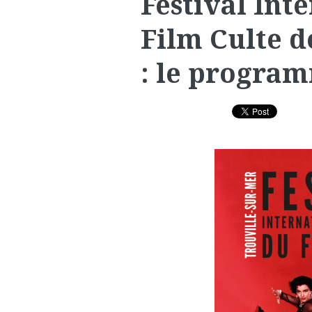
Festival Int
Film Culte d
: le progra