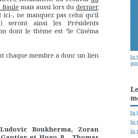
 Baule
mais aussi lors du
dernier
t ici-, ne manquez pas celui qu'il
) seront ainsi les Présidents
ion dont le thème est "le Cinéma
ont chaque membre a donc un lien
In 
pod
Le
m
In 
In 
Ludovic Boukherma, Zoran
In 
Gautier et Hugo P . Thomas