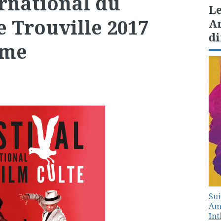
ernational du
Le
e Trouville 2017
Am
di
mme
Sui
Amé
In