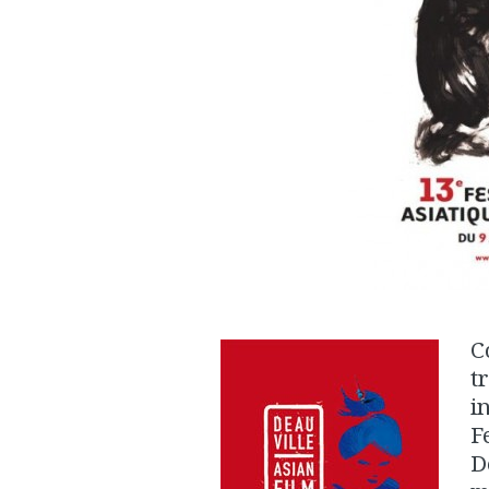
C
t
i
F
D