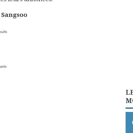
 Sangsoo
puits
dants
L
M