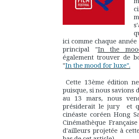
m
c
m
s
q
ici comme chaque année 
principal "
In the moo
également trouver de bo
"
In the mood for luxe".
Cette 13ème édition ne 
puisque, si nous savions d
au 13 mars, nous veno
présiderait le jury et
cinéaste coréen Hong Sa
Cinémathèque Française 
d'ailleurs projetée à cet
bas de cet article).