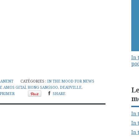
In 
pod
MANENT
CATÉGORIES :
IN THE MOOD FOR NEWS
Y
,
AMOS GITAÏ
,
HONG SANGSOO
,
DEAUVILLE
,
Le
PRIMER
SHARE
m
In 
In 
In 