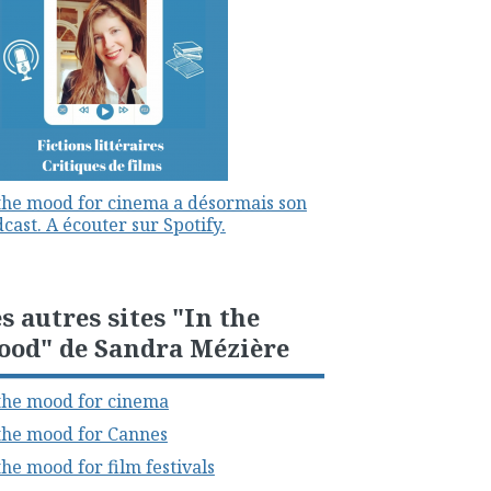
the mood for cinema a désormais son
cast. A écouter sur Spotify.
s autres sites "In the
ood" de Sandra Mézière
the mood for cinema
the mood for Cannes
the mood for film festivals