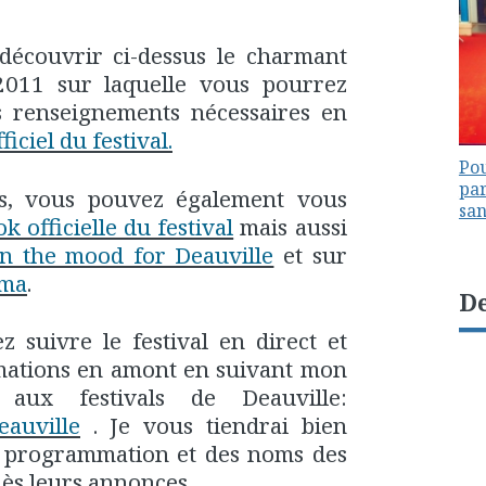
 découvrir ci-dessus le charmant
 2011 sur laquelle vous pourrez
s renseignements nécessaires en
fficiel du festival.
Pou
par
ns, vous pouvez également vous
sa
k officielle du festival
mais aussi
n the mood for Deauville
et sur
ema
.
De
z suivre le festival en direct et
rmations en amont en suivant mon
 aux festivals de Deauville:
eauville
. Je vous tiendrai bien
la programmation et des noms des
ès leurs annonces.