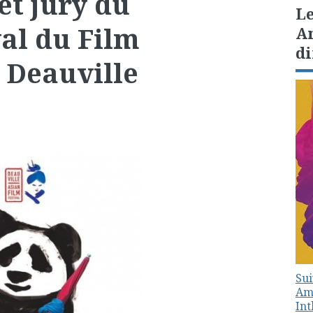
t jury du
Le
al du Film
Am
di
 Deauville
Sui
Amé
In