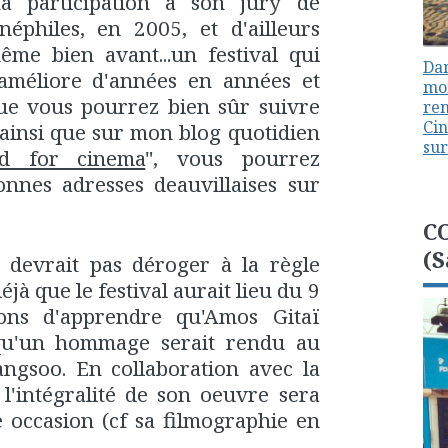
a participation à son jury de
inéphiles, en 2005, et d'ailleurs
ême bien avant...un festival qui
Dan
'améliore d'années en années et
mon
ue vous pourrez bien sûr suivre
ren
Cin
ainsi que sur mon blog quotidien
sur
d for cinema
", vous pourrez
nnes adresses deauvillaises sur
C
(S
devrait pas déroger à la règle
éjà que le festival aurait lieu du 9
ns d'apprendre qu'Amos Gitaï
 qu'un hommage serait rendu au
ngsoo. En collaboration avec la
l'intégralité de son oeuvre sera
te occasion (cf sa filmographie en