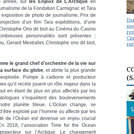
tte année, sur
les Enjeux de L’Arctique
en
journalisme de la Fondation Carmignac et Tara
e exposition de photo de journalisme, Prix de
Dan
ojection d’un film Tara expéditions, d’une
mon
Christophe Ono dit biot au Cinéma du Casino
ren
nombreuses personnalités sont présentes :
Cin
, Gerard Mestrallet, Christophe ono dit biot,
sur
me le grand chef d’orchestre de la vie sur
C
la surface du globe
, et abrite la plus grande
(S
inexplorée. Pompe à carbone et producteur
es qu’il recèle jouent un rôle majeur dans la
tout en étant de plus en plus affectés par les
tologues s’inquiètent des bouleversements
notre planète bleue. L’Océan change, se
d’être exploité par l’homme ou affecté par les
té de l’Océan est devenue un enjeu crucial
En 2018, l’association Time for the Ocean
ojecteur sur l’Arctique. Le changement