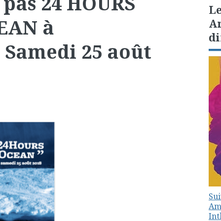
 pas 24 HOURS
Le
EAN à
Am
di
e Samedi 25 août
Sui
Amé
In