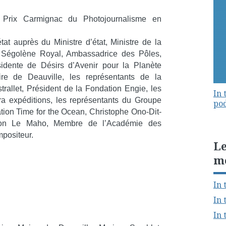
u Prix Carmignac du Photojournalisme en
tat auprès du Ministre d’état, Ministre de la
re Ségolène Royal, Ambassadrice des Pôles,
idente de Désirs d’Avenir pour la Planète
ire de Deauville, les représentants de la
allet, Président de la Fondation Engie, les
In 
ra expéditions, les représentants du Groupe
pod
ation Time for the Ocean, Christophe Ono-Dit-
 Yvon Le Maho, Membre de l’Académie des
mpositeur.
Le
m
In 
In 
In 