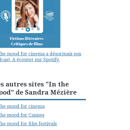
the mood for cinema a désormais son
cast. A écouter sur Spotify.
s autres sites "In the
ood" de Sandra Mézière
the mood for cinema
the mood for Cannes
the mood for film festivals