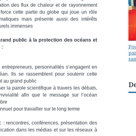
cation des flux de chaleur
et de rayonnement
orce cette partie du globe qui joue un rôle
imatiques mais présente aussi des intérêts
turels immenses
 grand public à la protection des océans et
Pou
 :
par
sa
rs, entrepreneurs, personnalités s’engagent en
an. Ils se rassemblent pour soutenir cette
t au grand public
De
ser la parole scientifique à travers les débats,
onvivialité afin que le message sur l’océan
mbre
nnuel pour travailler sur le long terme
c : rencontres, conférences, présentation des
ication dans les médias et sur les réseaux à