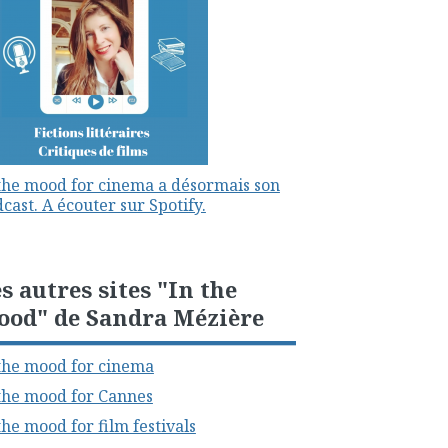
the mood for cinema a désormais son
cast. A écouter sur Spotify.
s autres sites "In the
ood" de Sandra Mézière
the mood for cinema
the mood for Cannes
the mood for film festivals