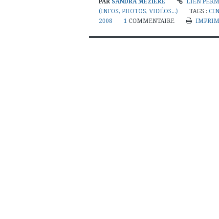
PAR
SANDRA MÉZIÈRE
LIEN PER
(INFOS, PHOTOS, VIDÉOS...)
TAGS :
CI
2008
1
COMMENTAIRE
IMPRI