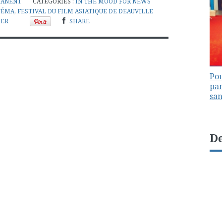
MANENT
CATÉGORIES :
IN THE MOOD FOR NEWS
NÉMA
,
FESTIVAL DU FILM ASIATIQUE DE DEAUVILLE
MER
SHARE
Pou
par
sa
De