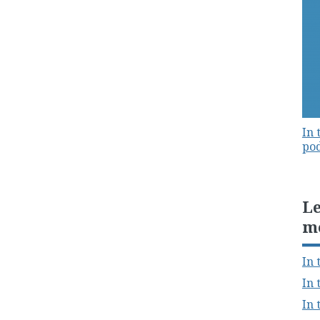
In 
pod
Le
m
In 
In 
In 