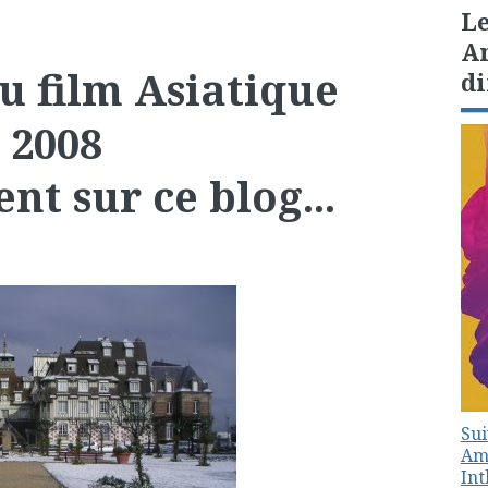
Le
Am
du film Asiatique
di
 2008
t sur ce blog...
Sui
Amé
In