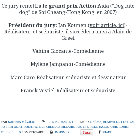
Ce jury remettra
le grand prix Action Asia
("Dog bite
dog" de Soi Cheang-Hong Kong, en 2007)
Président du jury:
Jan Kounen
(voir article, ici
)-
Réalisateur et scénariste. il succédera ainsi à Alain de
Greef
Vahina Giocante-Comédienne
Mylène Jampanoï-Comédienne
Marc Caro-Réalisateur, scénariste et dessinateur
Franck Vestiel-Réalisateur et scénariste
PAR
SANDRA MÉZIÈRE
LIEN PERMANENT
TAGS :
CINÉMA
,
DEAUVILLE
,
FESTIVAL
DU FILM ASIATIQUEN
,
PATRICE CHÉREAU
,
MÉLANIE DOUTEY
,
IRÈNE JACOB
,
ANNE-LOUISE
TRIDIVIC
0
COMMENTAIRE
IMPRIMER
SHARE