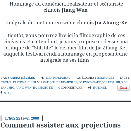
-Hommage au comédien, réalisateur et scénariste
chinois
Jiang Wen
-Intégrale du metteur en scène chinois
Jia Zhang-Ke
Bientôt, vous pourrez lire ici la filmographie de ces
cinéastes. En attendant, je vous propose ci-dessus ma
critique de "Still life" le dernier film de Jia Zhang-Ke
auquel le festival rendra hommage en proposant une
intégrale de ses films.
PAR
SANDRA MÉZIÈRE
LIEN PERMANENT
CATÉGORIES :
HOMMAGES
TAGS :
CINÉMA
,
FESTIVAL DU FILM ASIATIQUE DE DEAUVILLE
,
IM KWON-TAEK
,
JOE HISAISHI
,
KOJI
YAKUSHO
,
JIANG WEN
,
JIA ZHANG KE
0
COMMENTAIRE
IMPRIMER
SHARE
17h02
22
févr. 2008
Comment assister aux projections