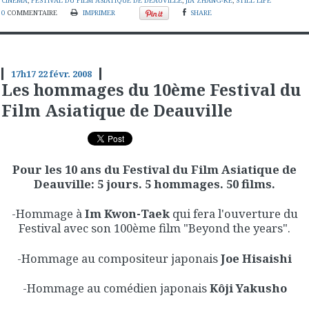
CINÉMA
,
FESTIVAL DU FILM ASIATIQUE DE DEAUVILLE
,
JIA ZHANG-KE
,
STILL LIFE
0
COMMENTAIRE
IMPRIMER
SHARE
17h17
22
févr. 2008
Les hommages du 10ème Festival du
Film Asiatique de Deauville
Pour les 10 ans du Festival du Film Asiatique de
Deauville: 5 jours. 5 hommages. 50 films.
-Hommage à
Im Kwon-Taek
qui fera l'ouverture du
Festival avec son 100ème film "Beyond the years".
-Hommage au compositeur japonais
Joe Hisaishi
-Hommage au comédien japonais
Kôji Yakusho