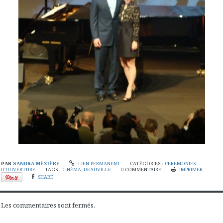
PAR
SANDRA MÉZIÈRE
LIEN PERMANENT
CATÉGORIES :
CEREMONIES
D'OUVERTURE
TAGS :
CINÉMA
,
DEAUVILLE
0
COMMENTAIRE
IMPRIMER
SHARE
Les commentaires sont fermés.