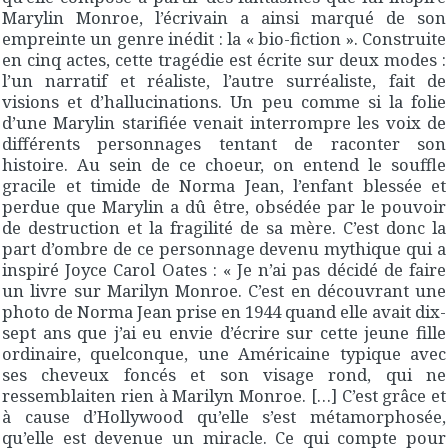
Marylin Monroe, l’écrivain a ainsi marqué de son
empreinte un genre inédit : la « bio-fiction ». Construite
en cinq actes, cette tragédie est écrite sur deux modes :
l’un narratif et réaliste, l’autre surréaliste, fait de
visions et d’hallucinations. Un peu comme si la folie
d’une Marylin starifiée venait interrompre les voix de
différents personnages tentant de raconter son
histoire. Au sein de ce choeur, on entend le souffle
gracile et timide de Norma Jean, l’enfant blessée et
perdue que Marylin a dû être, obsédée par le pouvoir
de destruction et la fragilité de sa mère. C’est donc la
part d’ombre de ce personnage devenu mythique qui a
inspiré Joyce Carol Oates : « Je n’ai pas décidé de faire
un livre sur Marilyn Monroe. C’est en découvrant une
photo de Norma Jean prise en 1944 quand elle avait dix-
sept ans que j’ai eu envie d’écrire sur cette jeune fille
ordinaire, quelconque, une Américaine typique avec
ses cheveux foncés et son visage rond, qui ne
ressemblaiten rien à Marilyn Monroe. […] C’est grâce et
à cause d’Hollywood qu’elle s’est métamorphosée,
qu’elle est devenue un miracle. Ce qui compte pour