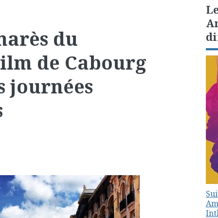
Le
Am
marès du
di
Film de Cabourg
s journées
s
Sui
Amé
In