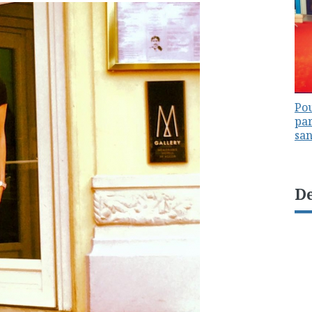
Pou
par
sa
De