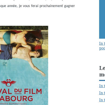
aque année, je vous ferai prochainement gagner
In 
pod
Le
m
In 
In 
In 