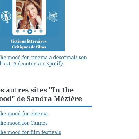
the mood for cinema a désormais son
cast. A écouter sur Spotify.
s autres sites "In the
ood" de Sandra Mézière
the mood for cinema
the mood for Cannes
the mood for film festivals