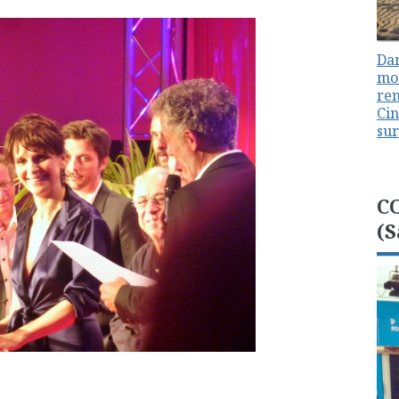
Dan
mon
ren
Cin
sur
C
(S