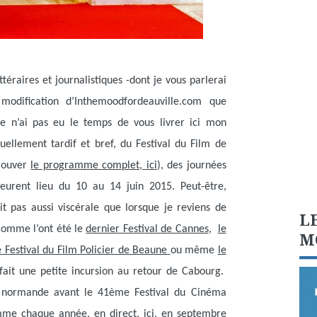
ttéraires et journalistiques -dont je vous parlerai
modification d’Inthemoodfordeauville.com que
 je n’ai pas eu le temps de vous livrer ici mon
ellement tardif et bref, du Festival du Film de
trouver
le programme complet, ici
), des journées
urent lieu du 10 au 14 juin 2015. Peut-être,
ait pas aussi viscérale que lorsque je reviens de
L
 comme l’ont été le
dernier Festival de Cannes
,
le
M
e Festival du Film Policier de Beaune
ou même
le
 fait une petite incursion au retour de Cabourg.
ère normande avant le 41ème Festival du Cinéma
mme chaque année, en direct, ici, en septembre