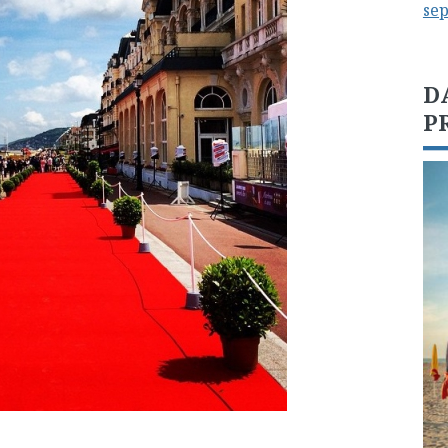
se
D
P