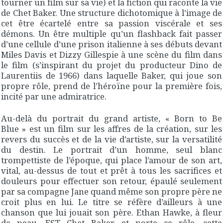
tourner un film sur sa vie) et la fiction qui raconte la vie
de Chet Baker. Une structure dichotomique à l’image de
cet être écartelé entre sa passion viscérale et ses
démons. Un être multiple qu’un flashback fait passer
d’une cellule d’une prison italienne à ses débuts devant
Miles Davis et Dizzy Gillespie à une scène du film dans
le film (s’inspirant du projet du producteur Dino de
Laurentiis de 1966) dans laquelle Baker, qui joue son
propre rôle, prend de l’héroïne pour la première fois,
incité par une admiratrice.
Au-delà du portrait du grand artiste, « Born to Be
Blue » est un film sur les affres de la création, sur les
revers du succès et de la vie d’artiste, sur la versatilité
du destin. Le portrait d’un homme, seul blanc
trompettiste de l’époque, qui place l’amour de son art,
vital, au-dessus de tout et prêt à tous les sacrifices et
douleurs pour effectuer son retour, épaulé seulement
par sa compagne Jane quand même son propre père ne
croit plus en lui. Le titre se réfère d’ailleurs à une
chanson que lui jouait son père. Ethan Hawke, à fleur
de peau, EST Chet Baker et porte ce rôle, cette