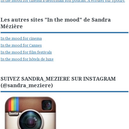
In the mood for cinema a désormais son podcast. A écouter sur Spotify.
Les autres sites "In the mood" de Sandra
Mézière
In the mood for cinema
In the mood for Cannes
In the mood for film festivals
In the mood for hôtels de luxe
SUIVEZ SANDRA_MEZIERE SUR INSTAGRAM
(@sandra_meziere)