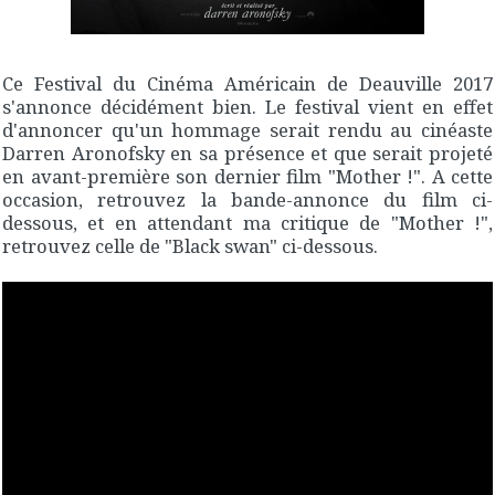
Ce Festival du Cinéma Américain de Deauville 2017
s'annonce décidément bien. Le festival vient en effet
d'annoncer qu'un hommage serait rendu au cinéaste
Darren Aronofsky en sa présence et que serait projeté
en avant-première son dernier film "Mother !". A cette
occasion, retrouvez la bande-annonce du film ci-
dessous, et en attendant ma critique de "Mother !",
retrouvez celle de "Black swan" ci-dessous.