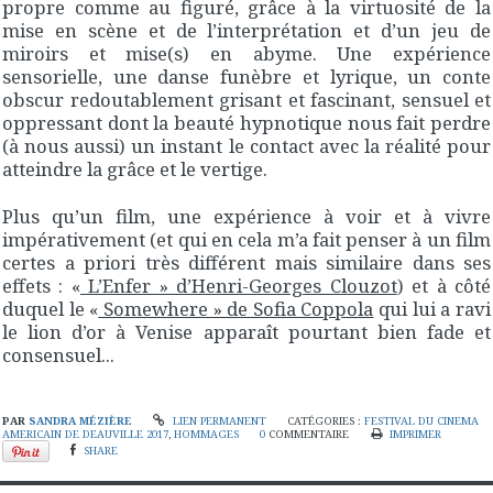
propre comme au figuré, grâce à la virtuosité de la
mise en scène et de l’interprétation et d’un jeu de
miroirs et mise(s) en abyme. Une expérience
sensorielle, une danse funèbre et lyrique, un conte
obscur redoutablement grisant et fascinant, sensuel et
oppressant dont la beauté hypnotique nous fait perdre
(à nous aussi) un instant le contact avec la réalité pour
atteindre la grâce et le vertige.
Plus qu’un film, une expérience à voir et à vivre
impérativement (et qui en cela m’a fait penser à un film
certes a priori très différent mais similaire dans ses
effets : «
L’Enfer » d’Henri-Georges Clouzot
) et à côté
duquel le «
Somewhere » de Sofia Coppola
qui lui a ravi
le lion d’or à Venise apparaît pourtant bien fade et
consensuel...
PAR
SANDRA MÉZIÈRE
LIEN PERMANENT
CATÉGORIES :
FESTIVAL DU CINEMA
AMERICAIN DE DEAUVILLE 2017
,
HOMMAGES
0
COMMENTAIRE
IMPRIMER
SHARE