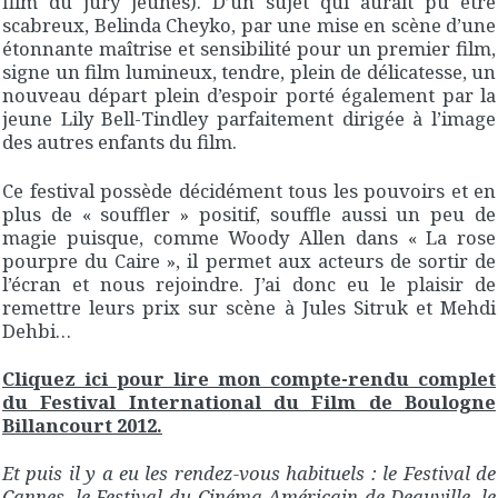
film du jury jeunes). D’un sujet qui aurait pu être
scabreux, Belinda Cheyko, par une mise en scène d’une
étonnante maîtrise et sensibilité pour un premier film,
signe un film lumineux, tendre, plein de délicatesse, un
nouveau départ plein d’espoir porté également par la
jeune Lily Bell-Tindley parfaitement dirigée à l’image
des autres enfants du film.
Ce festival possède décidément tous les pouvoirs et en
plus de « souffler » positif, souffle aussi un peu de
magie puisque, comme Woody Allen dans « La rose
pourpre du Caire », il permet aux acteurs de sortir de
l’écran et nous rejoindre. J’ai donc eu le plaisir de
remettre leurs prix sur scène à Jules Sitruk et Mehdi
Dehbi…
Cliquez ici pour lire mon compte-rendu complet
du Festival International du Film de Boulogne
Billancourt 2012.
Et puis il y a eu les rendez-vous habituels : le Festival de
Cannes, le Festival du Cinéma Américain de Deauville, le