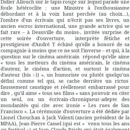
Didier Allouch sur le tapis rouge sur lequel parade une
foule hétéroclite : une Ministre à l’enthousiasme
débordant et à la voix haut perchée (au choix…),
l’ombre d’un écrivain qui n’écrit pas ses livres, un
ancien escroc international, une grande actrice qui se
fait rare – à Deauville du moins-, invitée surprise de
cette soirée d’ouverture, interprète fétiche et
prestigieuse d’André T échiné qu’elle a honoré de sa
compagnie-à moins que ce ne soit l’inverse – et qui, à la
question sur le cinéma américain répond qu’elle aime
« tous les metteurs du cinéma américain, le cinéma
d’auteur, le cinéma d’action, et surtout le cinéma
d’auteur (bis :-)) », un humoriste ou plutôt quelqu’un
défini comme tel qui, se cache derrière un rictus
faussement caustique et réellement embarrassé pour
dire , qu’il aime « tous ses films » sans pouvoir en citer
un seul, ou un écrivain-chroniqueur-adepte des
mondanités qui cite avec ironie « Les rues de San
Francisco ». La cérémonie d’ouverture a été dédiée par
Lionel Chouchan à Jack Valenti (ancien président de la
MPAA), Jean-Pierre Cassel (qui est « venu tous les ans
au festival ») et Jean-Claude Brialy qui était également