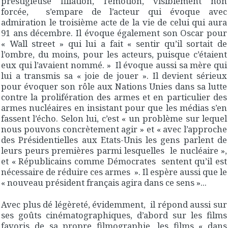
prestigieuse filiation, l’émotion, visiblement non
forcée, s’empare de l’acteur qui évoque avec
admiration le troisième acte de la vie de celui qui aura
91 ans décembre. Il évoque également son Oscar pour
« Wall street » qui lui a fait « sentir qu’il sortait de
l’ombre, du moins, pour les acteurs, puisque c’étaient
eux qui l’avaient nommé. » Il évoque aussi sa mère qui
lui a transmis sa « joie de jouer ». Il devient sérieux
pour évoquer son rôle aux Nations Unies dans sa lutte
contre la prolifération des armes et en particulier des
armes nucléaires en insistant pour que les médias s’en
fassent l’écho. Selon lui, c’est « un problème sur lequel
nous pouvons concrètement agir » et « avec l’approche
des Présidentielles aux Etats-Unis les gens parlent de
leurs peurs premières parmi lesquelles le nucléaire »,
et « Républicains comme Démocrates sentent qu’il est
nécessaire de réduire ces armes ». Il espère aussi que le
« nouveau président français agira dans ce sens »...
Avec plus dé légèreté, évidemment, il répond aussi sur
ses goûts cinématographiques, d’abord sur les films
favoris de sa propre filmographie, les films « dans