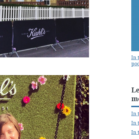
In 
pod
Le
m
In 
In 
In 