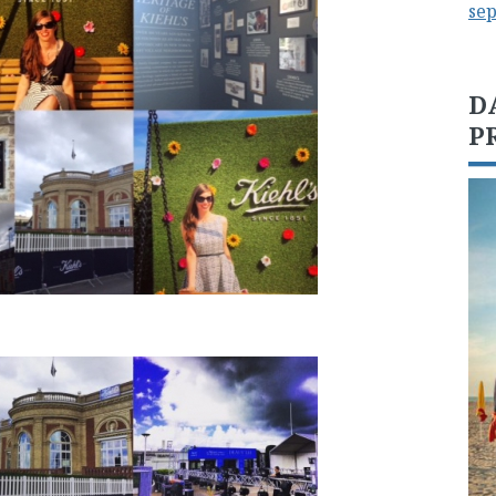
se
D
P