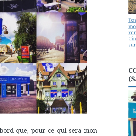
Dan
mon
ren
Cin
sur
C
(S
'abord que, pour ce qui sera mon