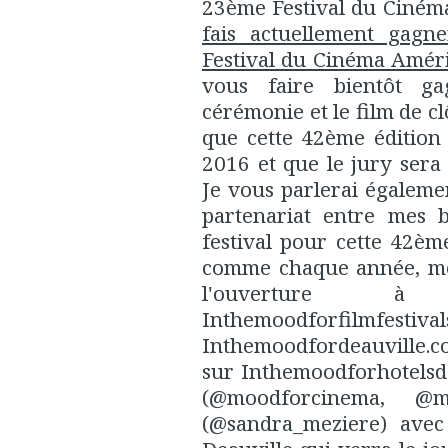
23ème Festival du Cinéma
fais actuellement gagn
Festival du Cinéma Améri
vous faire bientôt ga
cérémonie et le film de c
que cette 42ème édition
2016 et que le jury sera
Je vous parlerai égalem
partenariat entre mes 
festival pour cette 42èm
comme chaque année, me 
l'ouverture 
Inthemoodforfilmfestiva
Inthemoodfordeauville.c
sur Inthemoodforhotelsde
(@moodforcinema, @mo
(@sandra_meziere) avec