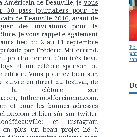
 Américain de Deauville, je
vous
er 30 pass journaliers pour ce
cain de Deauville 2016
, avant de
gner des invitations pour la
lôture. Je vous rappelle également
 aura lieu du 2 au 11 septembre
Pou
 présidé par Frédéric Mitterrand.
par
ent prochainement d'un très beau
sa
blogs et un célèbre sponsor du
e édition. Vous pourrez bien sûr,
suivre en direct du festival, de
De
à la clôture sur
ls.com, Inthemoodforcinema.com,
om et pour les bonnes adresses
luxe.com et bien sûr sur twitter
odfdeauville) et Instagram
 en plus un beau projet lié à