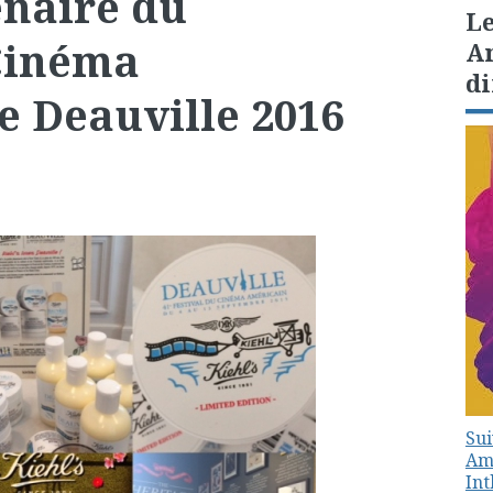
enaire du
Le
 Cinéma
Am
di
e Deauville 2016
Sui
Amé
In