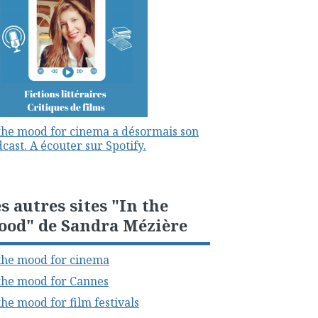
the mood for cinema a désormais son
cast. A écouter sur Spotify.
s autres sites "In the
ood" de Sandra Mézière
the mood for cinema
the mood for Cannes
the mood for film festivals