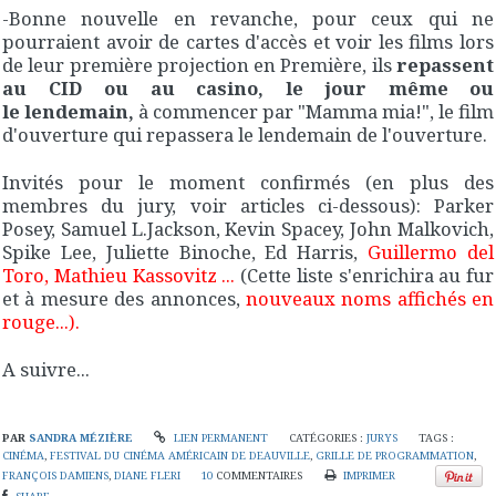
-Bonne nouvelle en revanche, pour ceux qui ne
pourraient avoir de cartes d'accès et voir les films lors
de leur première projection en Première, ils
repassent
au CID ou au casino, le jour même ou
le lendemain,
à commencer par "Mamma mia!", le film
d'ouverture qui repassera le lendemain de l'ouverture.
Invités pour le moment confirmés (en plus des
membres du jury, voir articles ci-dessous): Parker
Posey, Samuel L.Jackson, Kevin Spacey, John Malkovich,
Spike Lee, Juliette Binoche, Ed Harris,
Guillermo del
Toro, Mathieu Kassovitz ...
(Cette liste s'enrichira au fur
et à mesure des annonces,
nouveaux noms affichés en
rouge...).
A suivre...
PAR
SANDRA MÉZIÈRE
LIEN PERMANENT
CATÉGORIES :
JURYS
TAGS :
CINÉMA
,
FESTIVAL DU CINÉMA AMÉRICAIN DE DEAUVILLE
,
GRILLE DE PROGRAMMATION
,
FRANÇOIS DAMIENS
,
DIANE FLERI
10
COMMENTAIRES
IMPRIMER