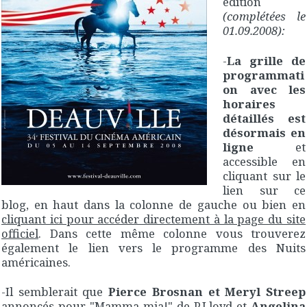
édition
(complétées le
01.09.2008):
-
La grille de
programmati
on avec les
horaires
détaillés est
désormais en
ligne
et
accessible en
cliquant sur le
lien sur ce
blog, en haut dans la colonne de gauche ou bien en
cliquant ici pour accéder directement à la page du site
officiel
. Dans cette même colonne vous trouverez
également le lien vers le programme des Nuits
américaines.
-Il semblerait que
Pierce Brosnan et Meryl Streep
annoncés pour "Mamma mia!" de P.Lloyd et
Angelina