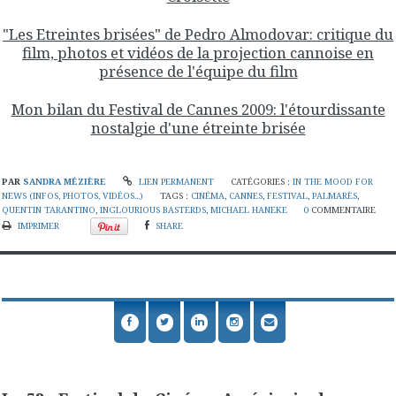
"Les Etreintes brisées" de Pedro Almodovar: critique du
film, photos et vidéos de la projection cannoise en
présence de l'équipe du film
Mon bilan du Festival de Cannes 2009: l'étourdissante
nostalgie d'une étreinte brisée
PAR
SANDRA MÉZIÈRE
LIEN PERMANENT
CATÉGORIES :
IN THE MOOD FOR
NEWS (INFOS, PHOTOS, VIDÉOS...)
TAGS :
CINÉMA
,
CANNES
,
FESTIVAL
,
PALMARÈS
,
QUENTIN TARANTINO
,
INGLOURIOUS BASTERDS
,
MICHAEL HANEKE
0
COMMENTAIRE
IMPRIMER
SHARE