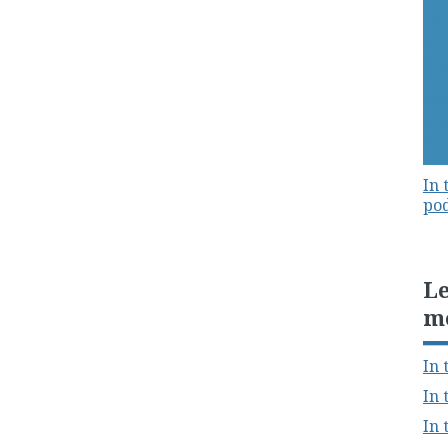
In 
pod
Le
m
In 
In 
In 