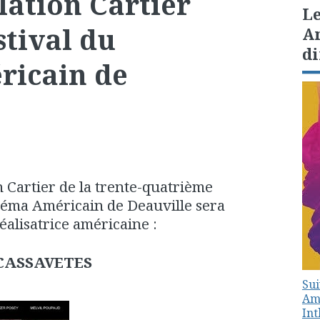
lation Cartier
Le
tival du
Am
di
ricain de
n Cartier de la trente-quatrième
inéma Américain de Deauville sera
réalisatrice américaine :
CASSAVETES
Sui
Amé
In