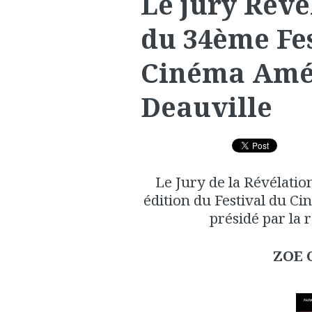
Le jury Révé
du 34ème Fes
Cinéma Amé
Deauville
Le Jury de la Révélatio
édition du Festival du C
présidé par la 
ZOE 