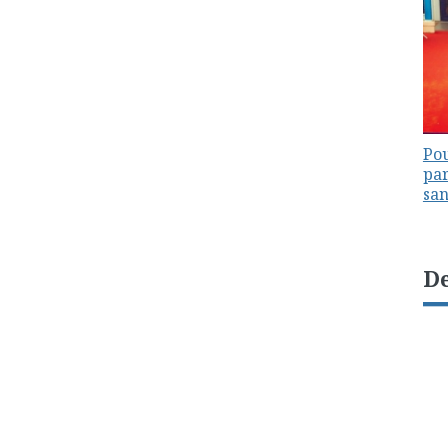
Pou
par
sa
De