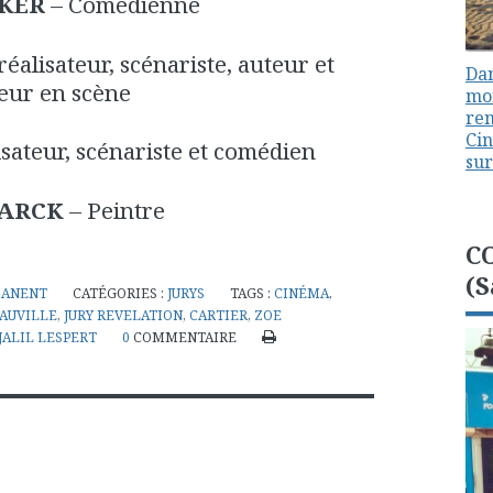
CKER
– Comédienne
réalisateur, scénariste, auteur et
Dan
eur en scène
mon
ren
Cin
isateur, scénariste et comédien
sur
TARCK
– Peintre
C
(S
MANENT
CATÉGORIES :
JURYS
TAGS :
CINÉMA
,
EAUVILLE
,
JURY REVELATION
,
CARTIER
,
ZOE
JALIL LESPERT
0
COMMENTAIRE