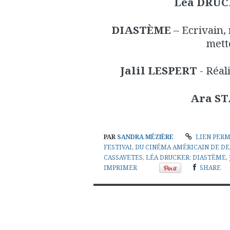
Léa DRU
DIASTÈME
– Ecrivain, 
mett
Jalil LESPERT
- Réal
Ara S
PAR
SANDRA MÉZIÈRE
LIEN PER
FESTIVAL DU CINÉMA AMÉRICAIN DE D
CASSAVETES
,
LÉA DRUCKER; DIASTÈME
,
IMPRIMER
SHARE