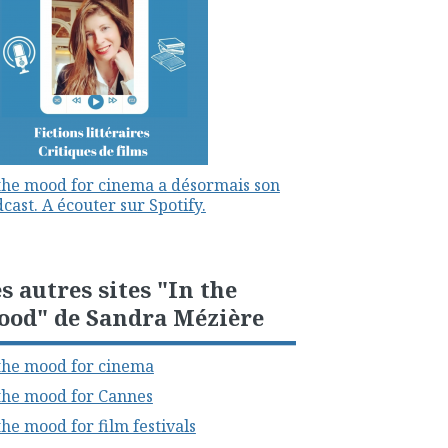
the mood for cinema a désormais son
cast. A écouter sur Spotify.
s autres sites "In the
ood" de Sandra Mézière
the mood for cinema
the mood for Cannes
the mood for film festivals