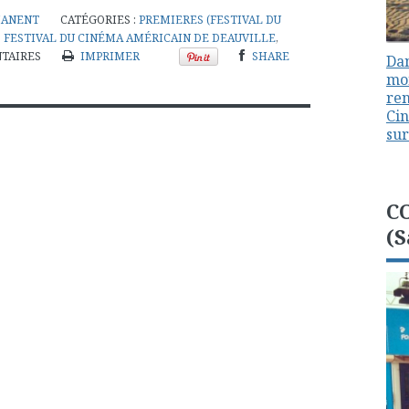
MANENT
CATÉGORIES :
PREMIERES (FESTIVAL DU
,
FESTIVAL DU CINÉMA AMÉRICAIN DE DEAUVILLE
,
TAIRES
IMPRIMER
SHARE
Dan
mon
ren
Cin
sur
C
(S