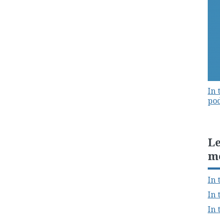
In 
pod
Le
m
In 
In 
In 