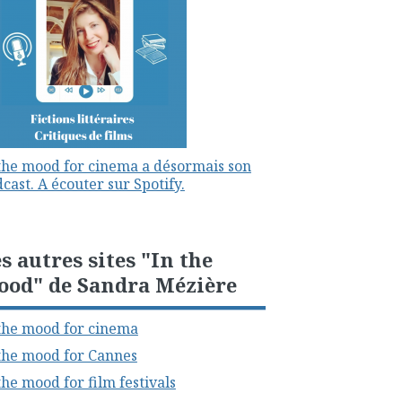
the mood for cinema a désormais son
cast. A écouter sur Spotify.
s autres sites "In the
ood" de Sandra Mézière
the mood for cinema
the mood for Cannes
the mood for film festivals