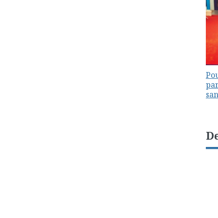
Pou
par
sa
De