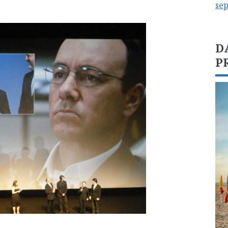
se
D
P