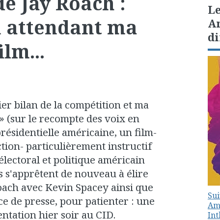
de Jay Roach :
Le
n attendant ma
Am
di
ilm...
r bilan de la compétition et ma
» (sur le recompte des voix en
 présidentielle américaine, un film-
tion- particulièrement instructif
lectoral et politique américain
s s'apprêtent de nouveau à élire
oach avec Kevin Spacey ainsi que
Sui
e de presse, pour patienter : une
Amé
ntation hier soir au CID.
In