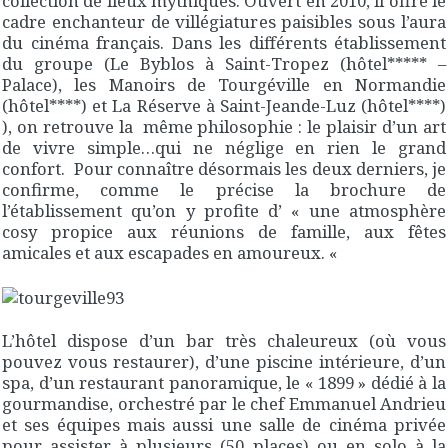
collection de lieux mythiques. Ouvert en 2010, il offre le
cadre enchanteur de villégiatures paisibles sous l’aura
du cinéma français. Dans les différents établissement
du groupe (Le Byblos à Saint-Tropez (hôtel***** –
Palace), les Manoirs de Tourgéville en Normandie
(hôtel****) et La Réserve à Saint-Jeande-Luz (hôtel****)
), on retrouve la même philosophie : le plaisir d’un art
de vivre simple…qui ne néglige en rien le grand
confort. Pour connaître désormais les deux derniers, je
confirme, comme le précise la brochure de
l’établissement qu’on y profite d’ « une atmosphère
cosy propice aux réunions de famille, aux fêtes
amicales et aux escapades en amoureux. «
L’hôtel dispose d’un bar très chaleureux (où vous
pouvez vous restaurer), d’une piscine intérieure, d’un
spa, d’un restaurant panoramique, le « 1899 » dédié à la
gourmandise, orchestré par le chef Emmanuel Andrieu
et ses équipes mais aussi une salle de cinéma privée
pour assister à plusieurs (50 places) ou en solo à la