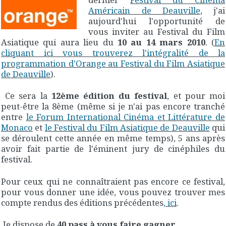
Américain de Deauville
, j'ai
aujourd'hui l'opportunité de
vous inviter au Festival du Film
Asiatique qui aura lieu du
10 au 14 mars 2010
. (
En
cliquant ici vous trouverez l'intégralité de la
programmation d'Orange au Festival du Film Asiatique
de Deauville
).
Ce sera la
12ème édition du festival
, et pour moi
peut-être la 8ème (même si je n'ai pas encore tranché
entre
le Forum International Cinéma et Littérature de
Monaco
et
le Festival du Film Asiatique de Deauville
qui
se déroulent cette année en même temps), 5 ans après
avoir fait partie de l'éminent jury de cinéphiles du
festival.
Pour ceux qui ne connaîtraient pas encore ce festival,
pour vous donner une idée, vous pouvez trouver mes
compte rendus des éditions précédentes
, ici
.
Je dispose de
40 pass à vous faire gagner
.