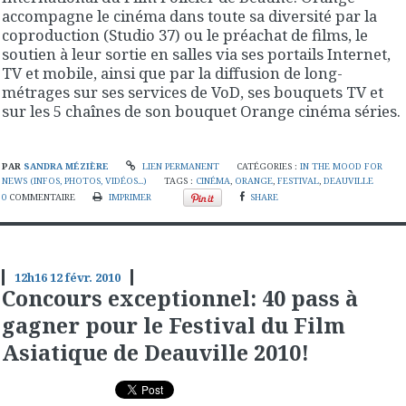
accompagne le cinéma dans toute sa diversité par la
coproduction (Studio 37) ou le préachat de films, le
soutien à leur sortie en salles via ses portails Internet,
TV et mobile, ainsi que par la diffusion de long-
métrages sur ses services de VoD, ses bouquets TV et
sur les 5 chaînes de son bouquet Orange cinéma séries.
PAR
SANDRA MÉZIÈRE
LIEN PERMANENT
CATÉGORIES :
IN THE MOOD FOR
NEWS (INFOS, PHOTOS, VIDÉOS...)
TAGS :
CINÉMA
,
ORANGE
,
FESTIVAL
,
DEAUVILLE
0
COMMENTAIRE
IMPRIMER
SHARE
12h16
12
févr. 2010
Concours exceptionnel: 40 pass à
gagner pour le Festival du Film
Asiatique de Deauville 2010!