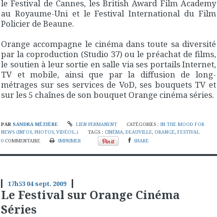
le Festival de Cannes, les British Award Film Academy
au Royaume-Uni et le Festival International du Film
Policier de Beaune.
Orange accompagne le cinéma dans toute sa diversité
par la coproduction (Studio 37) ou le préachat de films,
le soutien à leur sortie en salle via ses portails Internet,
TV et mobile, ainsi que par la diffusion de long-
métrages sur ses services de VoD, ses bouquets TV et
sur les 5 chaînes de son bouquet Orange cinéma séries.
PAR
SANDRA MÉZIÈRE
LIEN PERMANENT
CATÉGORIES :
IN THE MOOD FOR
NEWS (INFOS, PHOTOS, VIDÉOS...)
TAGS :
CINÉMA
,
DEAUVILLE
,
ORANGE
,
FESTIVAL
0
COMMENTAIRE
IMPRIMER
SHARE
17h53
04
sept. 2009
Le Festival sur Orange Cinéma
Séries