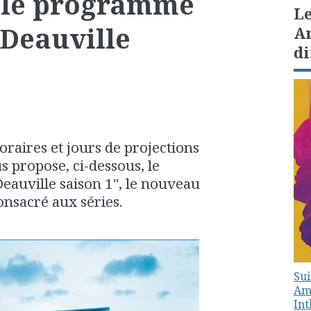
 le programme
Le
"Deauville
Am
di
oraires et jours de projections
s propose, ci-dessous, le
auville saison 1", le nouveau
onsacré aux séries.
Sui
Amé
In