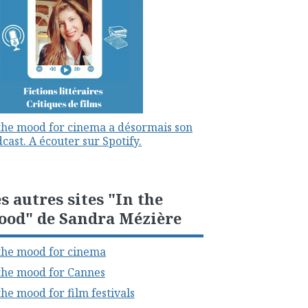
the mood for cinema a désormais son
cast. A écouter sur Spotify.
s autres sites "In the
ood" de Sandra Mézière
the mood for cinema
the mood for Cannes
the mood for film festivals