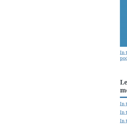
In 
pod
Le
m
In 
In 
In 