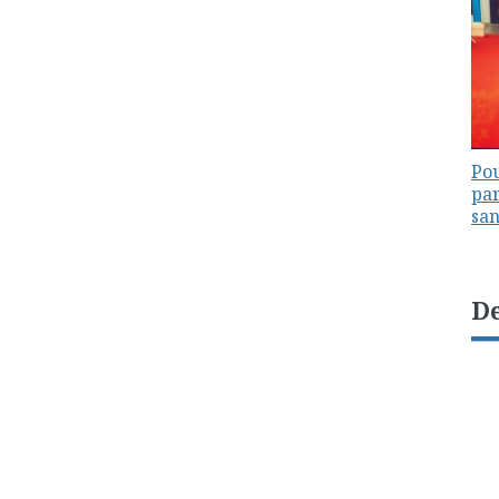
Pou
par
sa
De