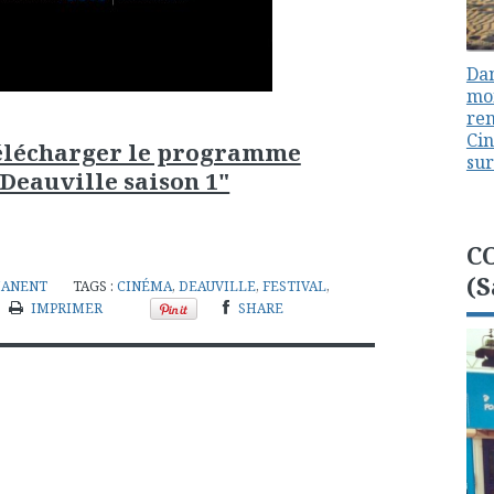
Dan
mon
ren
Cin
télécharger le programme
sur
Deauville saison 1"
C
(S
MANENT
TAGS :
CINÉMA
,
DEAUVILLE
,
FESTIVAL
,
IMPRIMER
SHARE