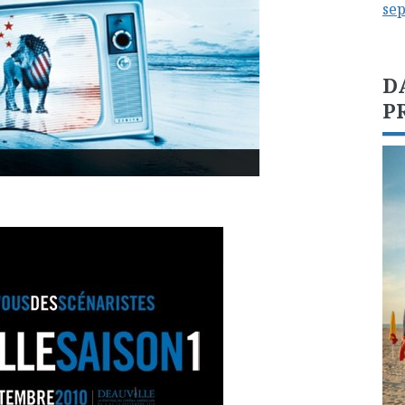
se
D
P