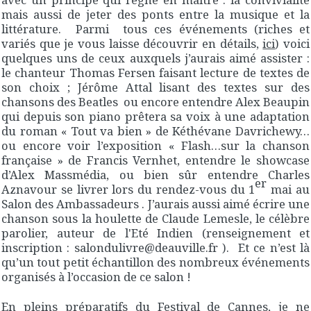
mais aussi de jeter des ponts entre la musique et la
littérature. Parmi tous ces événements (riches et
variés que je vous laisse découvrir en détails,
ici
) voici
quelques uns de ceux auxquels j’aurais aimé assister :
le chanteur Thomas Fersen faisant lecture de textes de
son choix ; Jérôme Attal lisant des textes sur des
chansons des Beatles ou encore entendre Alex Beaupin
qui depuis son piano prêtera sa voix à une adaptation
du roman « Tout va bien » de Kéthévane Davrichewy…
ou encore voir l’exposition « Flash…sur la chanson
française » de Francis Vernhet, entendre le showcase
d’Alex Massmédia, ou bien sûr entendre Charles
er
Aznavour se livrer lors du rendez-vous du 1
mai au
Salon des Ambassadeurs . J’aurais aussi aimé écrire une
chanson sous la houlette de Claude Lemesle, le célèbre
parolier, auteur de l'Eté Indien (renseignement et
inscription : salondulivre@deauville.fr ). Et ce n’est là
qu’un tout petit échantillon des nombreux événements
organisés à l’occasion de ce salon !
En pleins préparatifs du
Festival de Cannes
, je ne