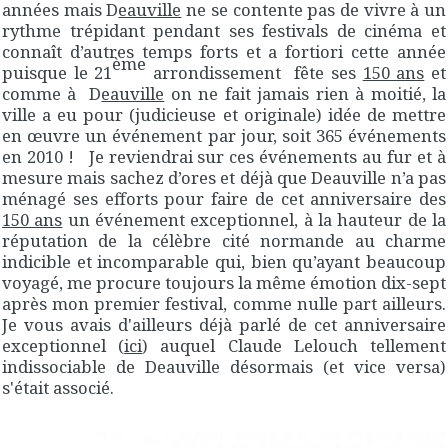
années mais D
eauville
ne se contente pas de vivre à un
rythme trépidant pendant ses festivals de cinéma et
connaît d’autres temps forts et a fortiori cette année
ème
puisque le 21
arrondissement fête ses
150 ans
et
comme à D
eauville
on ne fait jamais rien à moitié, la
ville a eu pour (judicieuse et originale) idée de mettre
en œuvre un événement par jour, soit 365 événements
en 2010 ! Je reviendrai sur ces événements au fur et à
mesure mais sachez d’ores et déjà que Deauville n’a pas
ménagé ses efforts pour faire de cet anniversaire des
150 ans
un événement exceptionnel, à la hauteur de la
réputation de la célèbre cité normande au charme
indicible et incomparable qui, bien qu’ayant beaucoup
voyagé, me procure toujours la même émotion dix-sept
après mon premier festival, comme nulle part ailleurs.
Je vous avais d'ailleurs déjà parlé de cet anniversaire
exceptionnel (
ici
) auquel Claude Lelouch tellement
indissociable de Deauville désormais (et vice versa)
s'était associé.