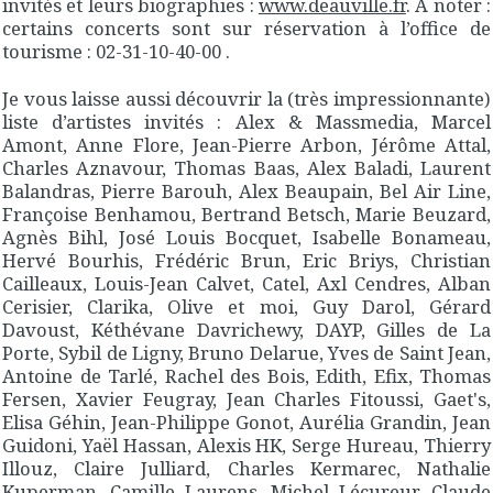
invités et leurs biographies :
www.deauville.fr
. A noter :
certains concerts sont sur réservation à l’office de
tourisme : 02-31-10-40-00 .
Je vous laisse aussi découvrir la (très impressionnante)
liste d’artistes invités : Alex & Massmedia, Marcel
Amont, Anne Flore, Jean-Pierre Arbon, Jérôme Attal,
Charles Aznavour, Thomas Baas, Alex Baladi, Laurent
Balandras, Pierre Barouh, Alex Beaupain, Bel Air Line,
Françoise Benhamou, Bertrand Betsch, Marie Beuzard,
Agnès Bihl, José Louis Bocquet, Isabelle Bonameau,
Hervé Bourhis, Frédéric Brun, Eric Briys, Christian
Cailleaux, Louis-Jean Calvet, Catel, Axl Cendres, Alban
Cerisier, Clarika, Olive et moi, Guy Darol, Gérard
Davoust, Kéthévane Davrichewy, DAYP, Gilles de La
Porte, Sybil de Ligny, Bruno Delarue, Yves de Saint Jean,
Antoine de Tarlé, Rachel des Bois, Edith, Efix, Thomas
Fersen, Xavier Feugray, Jean Charles Fitoussi, Gaet's,
Elisa Géhin, Jean-Philippe Gonot, Aurélia Grandin, Jean
Guidoni, Yaël Hassan, Alexis HK, Serge Hureau, Thierry
Illouz, Claire Julliard, Charles Kermarec, Nathalie
Kuperman, Camille Laurens, Michel Lécureur, Claude