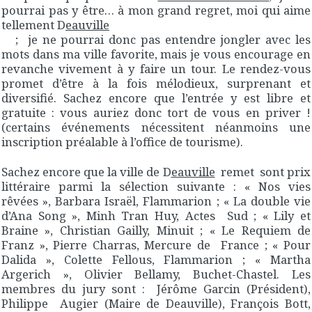
pourrai pas y être… à mon grand regret, moi qui aime
tellement D
eauville
; je ne pourrai donc pas entendre jongler avec les
mots dans ma ville favorite, mais je vous encourage en
revanche vivement à y faire un tour. Le rendez-vous
promet d’être à la fois mélodieux, surprenant et
diversifié. Sachez encore que l’entrée y est libre et
gratuite : vous auriez donc tort de vous en priver !
(certains événements nécessitent néanmoins une
inscription préalable à l’office de tourisme).
Sachez encore que la ville de D
eauville
remet sont prix
littéraire parmi la sélection suivante : « Nos vies
rêvées », Barbara Israël, Flammarion ; « La double vie
d’Ana Song », Minh Tran Huy, Actes Sud ; « Lily et
Braine », Christian Gailly, Minuit ; « Le Requiem de
Franz », Pierre Charras, Mercure de France ; « Pour
Dalida », Colette Fellous, Flammarion ; « Martha
Argerich », Olivier Bellamy, Buchet-Chastel. Les
membres du jury sont : Jérôme Garcin (Président),
Philippe Augier (Maire de Deauville), François Bott,