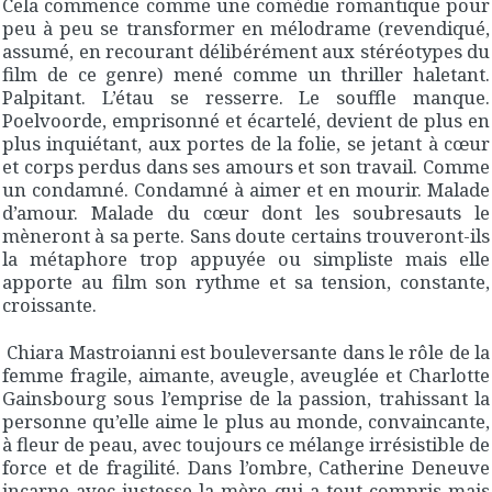
Cela commence comme une comédie romantique pour
peu à peu se transformer en mélodrame (revendiqué,
assumé, en recourant délibérément aux stéréotypes du
film de ce genre) mené comme un thriller haletant.
Palpitant. L’étau se resserre. Le souffle manque.
Poelvoorde, emprisonné et écartelé, devient de plus en
plus inquiétant, aux portes de la folie, se jetant à cœur
et corps perdus dans ses amours et son travail. Comme
un condamné. Condamné à aimer et en mourir. Malade
d’amour. Malade du cœur dont les soubresauts le
mèneront à sa perte. Sans doute certains trouveront-ils
la métaphore trop appuyée ou simpliste mais elle
apporte au film son rythme et sa tension, constante,
croissante.
Chiara Mastroianni est bouleversante dans le rôle de la
femme fragile, aimante, aveugle, aveuglée et Charlotte
Gainsbourg sous l’emprise de la passion, trahissant la
personne qu’elle aime le plus au monde, convaincante,
à fleur de peau, avec toujours ce mélange irrésistible de
force et de fragilité. Dans l’ombre, Catherine Deneuve
incarne avec justesse la mère qui a tout compris mais